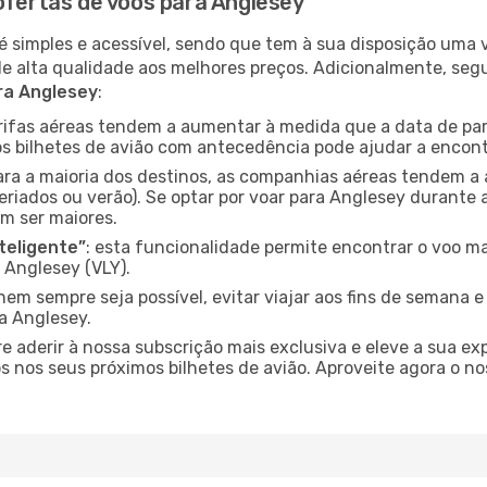
ofertas de voos para Anglesey
é simples e acessível, sendo que tem à sua disposição uma
de alta qualidade aos melhores preços. Adicionalmente, 
ra Anglesey
:
arifas aéreas tendem a aumentar à medida que a data de pa
s bilhetes de avião com antecedência pode ajudar a encont
para a maioria dos destinos, as companhias aéreas tendem a
eriados ou verão). Se optar por voar para Anglesey durante 
m ser maiores.
nteligente”
: esta funcionalidade permite encontrar o voo ma
 Anglesey (VLY).
nem sempre seja possível, evitar viajar aos fins de semana 
a Anglesey.
re aderir à nossa subscrição mais exclusiva e eleve a sua e
 nos seus próximos bilhetes de avião. Aproveite agora o no