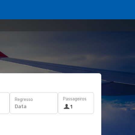
Passageiros
Regresso
Data
1