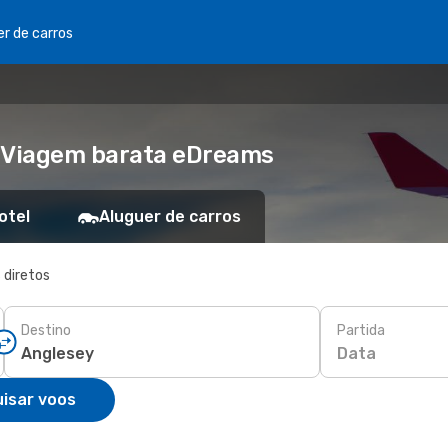
er de carros
- Viagem barata eDreams
otel
Aluguer de carros
 diretos
Destino
Partida
Data
isar voos