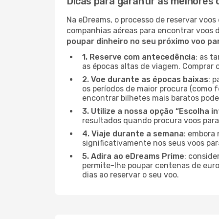
Dicas para garantir as melhores 
Na eDreams, o processo de reservar voos 
companhias aéreas para encontrar voos 
poupar dinheiro no seu próximo voo pa
1. Reserve com antecedência
: as t
as épocas altas de viagem. Comprar o
2. Voe durante as épocas baixas
: 
os períodos de maior procura (como f
encontrar bilhetes mais baratos pode
3. Utilize a nossa opção “Escolha i
resultados quando procura voos para
4. Viaje durante a semana
: embora 
significativamente nos seus voos par
5. Adira ao eDreams Prime
: conside
permite-lhe poupar centenas de euros
dias ao reservar o seu voo.