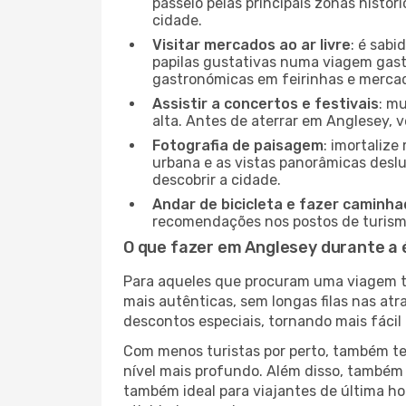
passeio pelas principais zonas histór
cidade.
Visitar mercados ao ar livre
: é sab
papilas gustativas numa viagem gast
gastronómicas em feirinhas e mercado
Assistir a concertos e festivais
: m
alta. Antes de aterrar em Anglesey, v
Fotografia de paisagem
: imortaliz
urbana e as vistas panorâmicas desl
descobrir a cidade.
Andar de bicicleta e fazer caminh
recomendações nos postos de turismo 
O que fazer em Anglesey durante a 
Para aqueles que procuram uma viagem tra
mais autênticas, sem longas filas nas at
descontos especiais, tornando mais fácil 
Com menos turistas por perto, também ter
nível mais profundo. Além disso, também 
também ideal para viajantes de última hor