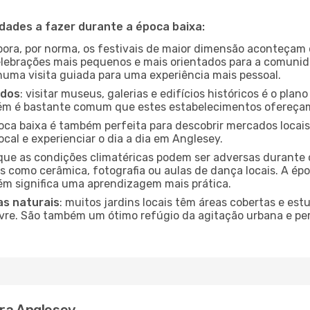
idades a fazer durante a época baixa:
bora, por norma, os festivais de maior dimensão aconteçam 
lebrações mais pequenos e mais orientados para a comuni
 numa visita guiada para uma experiência mais pessoal.
ados
: visitar museus, galerias e edifícios históricos é o pla
bém é bastante comum que estes estabelecimentos ofereçam
poca baixa é também perfeita para descobrir mercados locais
cal e experienciar o dia a dia em Anglesey.
que as condições climatéricas podem ser adversas durante 
s como cerâmica, fotografia ou aulas de dança locais. A épo
m significa uma aprendizagem mais prática.
as naturais
: muitos jardins locais têm áreas cobertas e est
ivre. São também um ótimo refúgio da agitação urbana e pe