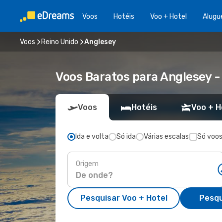
Voos
Hotéis
Voo + Hotel
Alugu
Voos
Reino Unido
Anglesey
Voos Baratos para Anglesey 
Voos
Hotéis
Voo + H
Ida e volta
Só ida
Várias escalas
Só voos
Origem
Pesquisar Voo + Hotel
Pesqu