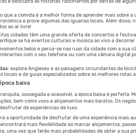
icas e descubra as histórias fascinantes por detrás de algu
ido que a comida é a melhor forma de aprender mais sobre a 
ronómica e prove algumas das iguarias locais. Além disso,
s ao ar livre!
uitas cidades têm uma grande oferta de concertos e festiv
erifique se há eventos culturais e música ao vivo a decorrer
e momentos belos e perca-se nas ruas da cidade com a sua câ
umbrantes com o seu telefone ou com uma câmara digital p
adas
: explore Anglesey e as paisagens circundantes de bicic
locais e de guias especializados sobre as melhores rotas a 
época baixa
nquila, sossegada e acessível, a época baixa é perfeita. Me
rações, bem como voos e alojamentos mais baratos. Os negó
desfrutar de experiências de luxo.
á a oportunidade de desfrutar de uma experiência mais autê
encontrará mais flexibilidade ao marcar alojamentos, passei
a, uma vez que terão mais probabilidades de obter a sua pri