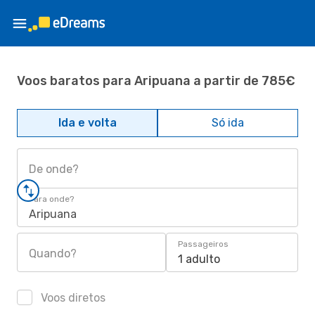
Voos baratos para Aripuana a partir de 785€
Ida e volta
Só ida
De onde?
Para onde?
Aripuana
Passageiros
Quando?
1 adulto
Voos diretos