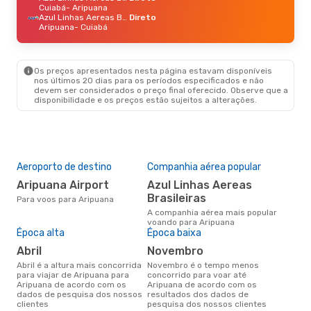
Cuiabá
- Aripuana
Azul Linhas Aereas Brasileiras
Direto
Aripuana
- Cuiabá
Os preços apresentados nesta página estavam disponíveis
nos últimos 20 dias para os períodos especificados e não
devem ser considerados o preço final oferecido. Observe que a
disponibilidade e os preços estão sujeitos a alterações.
Aeroporto de destino
Companhia aérea popular
Aripuana Airport
Azul Linhas Aereas
Brasileiras
Para voos para Aripuana
A companhia aérea mais popular
voando para Aripuana
Época alta
Época baixa
abril
novembro
abril é a altura mais concorrida
novembro é o tempo menos
para viajar de Aripuana para
concorrido para voar até
Aripuana de acordo com os
Aripuana de acordo com os
dados de pesquisa dos nossos
resultados dos dados de
clientes
pesquisa dos nossos clientes