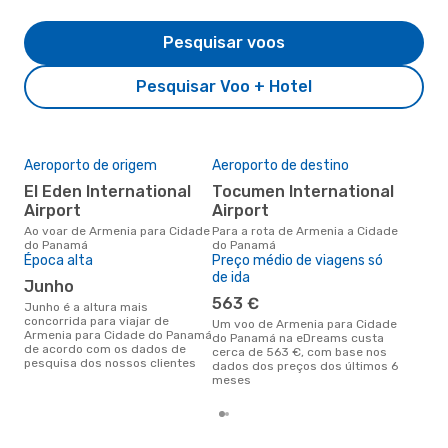
Pesquisar voos
Pesquisar Voo + Hotel
Aeroporto de origem
Aeroporto de destino
A m
res
El Eden International
Tocumen International
j
Airport
Airport
junho é uma das melhores
Ao voar de Armenia para Cidade
Para a rota de Armenia a Cidade
altu
do Panamá
do Panamá
do 
Época alta
Preço médio de viagens só
Arm
de ida
junho
dad
563 €
junho é a altura mais
concorrida para viajar de
Um voo de Armenia para Cidade
Armenia para Cidade do Panamá
do Panamá na eDreams custa
de acordo com os dados de
cerca de 563 €, com base nos
pesquisa dos nossos clientes
dados dos preços dos últimos 6
meses