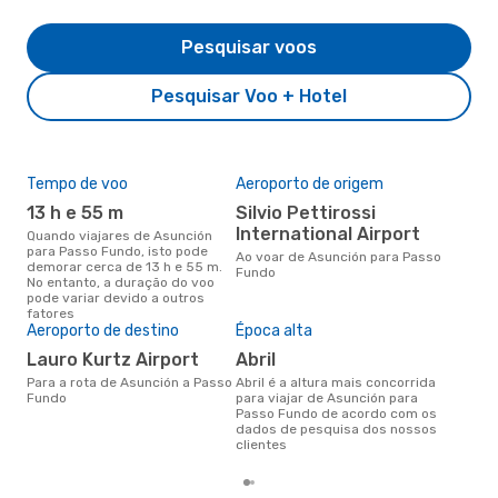
Pesquisar voos
Pesquisar Voo + Hotel
Tempo de voo
Aeroporto de origem
Pre
de 
13 h e 55 m
Silvio Pettirossi
4
International Airport
Quando viajares de Asunción
para Passo Fundo, isto pode
Um voo de Asunción para Passo
Ao voar de Asunción para Passo
demorar cerca de 13 h e 55 m.
Fun
Fundo
No entanto, a duração do voo
de 
pode variar devido a outros
dos
fatores
Aeroporto de destino
Época alta
Lauro Kurtz Airport
abril
Para a rota de Asunción a Passo
abril é a altura mais concorrida
Fundo
para viajar de Asunción para
Passo Fundo de acordo com os
dados de pesquisa dos nossos
clientes