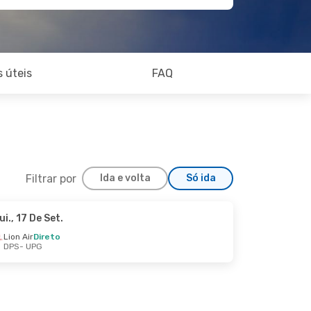
 úteis
FAQ
Filtrar por
Ida e volta
Só ida
ui., 17 De Set.
Lion Air
Direto
DPS
- UPG