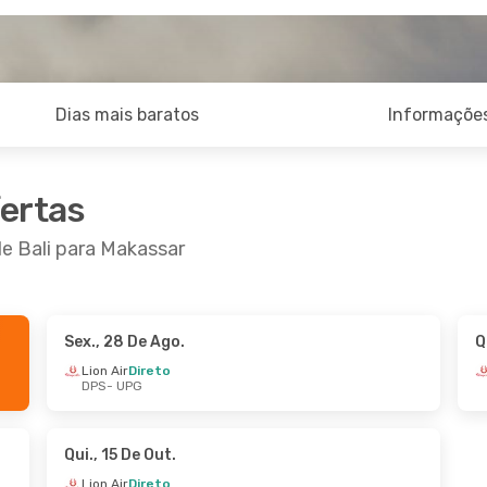
Dias mais baratos
Informações
fertas
de Bali para Makassar
Sex., 28 De Ago.
Q
Lion Air
Direto
DPS
- UPG
Qui., 15 De Out.
Lion Air
Direto