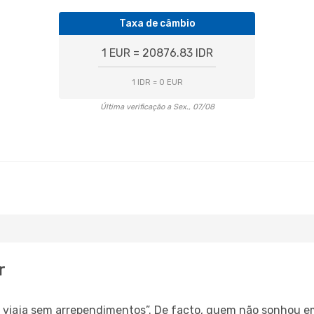
Taxa de câmbio
1 EUR = 20876.83 IDR
1 IDR = 0 EUR
Última verificação a Sex., 07/08
r
s, viaja sem arrependimentos”. De facto, quem não sonhou e