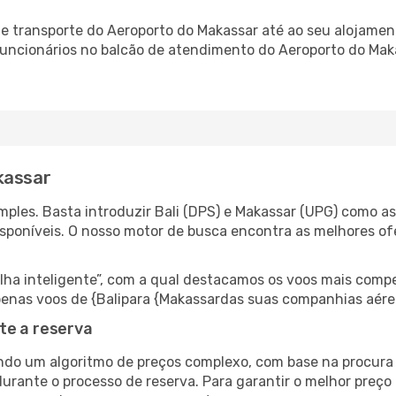
 transporte do Aeroporto do Makassar até ao seu alojament
 funcionários no balcão de atendimento do Aeroporto do M
kassar
ples. Basta introduzir Bali (DPS) e Makassar (UPG) como as 
isponíveis. O nosso motor de busca encontra as melhores o
 inteligente”, com a qual destacamos os voos mais compet
 apenas voos de {Balipara {Makassardas suas companhias aére
te a reserva
do um algoritmo de preços complexo, com base na procura e
urante o processo de reserva. Para garantir o melhor preço 