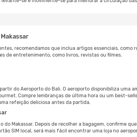
: levante-se e movimente-se para melhorar a circulação das
a Makassar
ntes, recomendamos que inclua artigos essenciais, como r
es de entretenimento, como livros, revistas ou filmes.
artir do Aeroporto do Bali. O aeroporto disponibiliza uma
gourmet. Compre lembranças de última hora ou um best-seller
uma refeição deliciosa antes da partida.
sar
o do Makassar. Depois de recolher a bagagem, confirme que 
artão SIM local, será mais fácil encontrar uma loja no aero