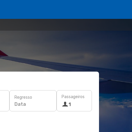
Passageiros
Regresso
Data
1