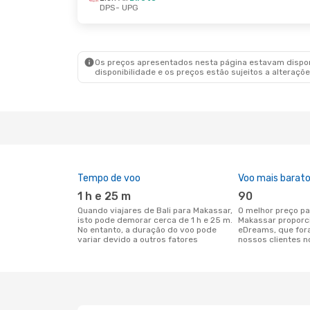
DPS
- UPG
Os preços apresentados nesta página estavam disponí
disponibilidade e os preços estão sujeitos a alteraçõe
Tempo de voo
Voo mais barat
1 h e 25 m
90
Quando viajares de Bali para Makassar,
O melhor preço para voos de Bali para
isto pode demorar cerca de 1 h e 25 m.
Makassar proporc
No entanto, a duração do voo pode
eDreams, que for
variar devido a outros fatores
nossos clientes n