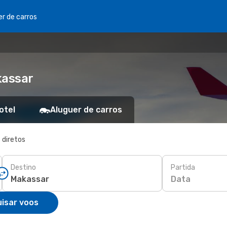
er de carros
kassar
otel
Aluguer de carros
 diretos
Destino
Partida
Data
isar voos