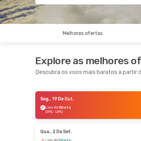
Melhores ofertas
Explore as melhores o
Descubra os voos mais baratos a partir 
Seg., 19 De Out.
Ter., 18 De Ago.
- Ter., 25 De Ago.
Lion Air
Direto
DPS
- UPG
Lion Air
Direto
DPS
- UPG
Lion Air
Direto
UPG
- DPS
Qua., 2 De Set.
Lion Air
Direto