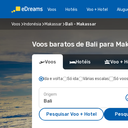
Voos
Hotéis
Voo + Hotel
Alugu
Voos
Indonésia
Makassar
Bali - Makassar
Voos baratos de Bali para Ma
Voos
Hotéis
Voo + H
Ida e volta
Só ida
Várias escalas
Só voos
Origem
Pesquisar Voo + Hotel
Pesqu