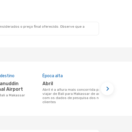
siderados o preço final oferecido. Observe que a
 destino
Época alta
Companhia
nesta rota
abril
Lion Airl
al Airport
abril é a altura mais concorrida para
viajar de Bali para Makassar de acordo
Companhias aéreas que viajam de Bali
 Bali a Makassar
com os dados de pesquisa dos nossos
para Makass
clientes