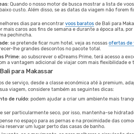
eas
: Quando o nosso motor de busca mostrar a lista de voos 
baixo custo. Além disso, se as datas da viagem não forem fi
 melhores dias para encontrar
voos baratos
de Bali para Maka
r mais caros aos fins de semana e durante a época alta, por
uma pechincha.
dade
: se pretende ficar num hotel, veja as nossas
ofertas de
recer-lhe grandes descontos no pacote total.
ms Prime
: ao subscrever o eDreams Prime, terá acesso a exc
m a vantagem adicional de viajar com mais flexibilidade e 
Bali para Makassar
os de serviço, desde a classe económica até à premium, ad
 sua viagem, considere também as seguintes dicas:
to de ruído
: podem ajudar a criar um ambiente mais tranqu
de ser particularmente seco, por isso, mantenha-se hidratad
 pense no espaço para as pernas e na proximidade das comod
ia reservar um lugar perto das casas de banho.