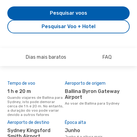
Pesquisar voos
Pesquisar Voo + Hotel
Dias mais baratos
FAQ
Tempo de voo
Aeroporto de origem
Com
ope
1 h e 20 m
Ballina Byron Gateway
J
Airport
Quando viajares de Ballina para
Sydney, isto pode demorar
Companhias aéreas que viajam
Ao voar de Ballina para Sydney
cerca de 1 h e 20 m. No entanto,
de B
a duração do voo pode variar
devido a outros fatores
A m
Aeroporto de destino
Época alta
res
Sydney Kingsford
junho
d
Smith Airport
junho é a altura mais