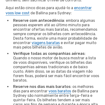
dinheiro, sem sacrificar o nível de conforto.
Aqui estão cinco dicas para ajudá-lo a
encontrar
voos low cost
de Ballina para Sydney:
Reserve com antecedência
: embora algumas
pessoas esperem até ao último minuto para
encontrar ofertas mais baratas, recomendamos
sempre comprar os bilhetes com antecedência.
Desta forma, existe uma maior probabilidade de
encontrar
viagens baratas
e evitar pagar muito
mais pelos bilhetes de avião.
Verifique todas as companhias aéreas
:
Quando o nosso motor de busca mostrar a lista
de voos disponíveis, verifique os bilhetes das
companhias aéreas tradicionais e de baixo
custo. Além disso, se as datas da viagem não
forem fixas, poderá ser mais fácil encontrar voos
baratos.
Reserve nos dias mais baratos
: os melhores
dias para encontrar
voos baratos
de Ballina para
Sydney são normalmente entre terça-feira e
quinta-feira. Os bilhetes tendem a ser mais
caros aos fins de semana e durante a época alta,