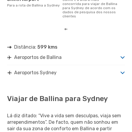
janeiro é uma das melhores
concorrida para viajar de Ballina
Para a rota de Ballina a Sydney
alt
para Sydney de acordo com os
com 
dados de pesquisa dos nossos
aco
clientes
nos
Distância:
599 kms
Aeroportos de Ballina
Aeroportos Sydney
Viajar de Ballina para Sydney
Lá diz ditado: “Vive a vida sem desculpas, viaja sem
arrependimentos”. De facto, quem não sonhou em
sair da sua zona de conforto em Ballina e partir