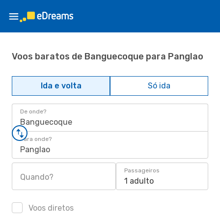
Voos baratos de Banguecoque para Panglao
Ida e volta
Só ida
De onde?
Banguecoque
Para onde?
Panglao
Passageiros
Quando?
1 adulto
Voos diretos