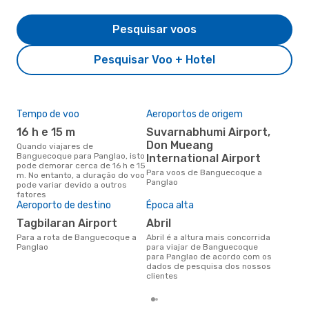
Pesquisar voos
Pesquisar Voo + Hotel
Tempo de voo
Aeroportos de origem
Pre
de 
16 h e 15 m
Suvarnabhumi Airport,
18
Don Mueang
Quando viajares de
Banguecoque para Panglao, isto
International Airport
Um voo de Banguecoque para
pode demorar cerca de 16 h e 15
Pan
Para voos de Banguecoque a
m. No entanto, a duração do voo
cer
Panglao
pode variar devido a outros
dad
fatores
mes
Aeroporto de destino
Época alta
Tagbilaran Airport
abril
Para a rota de Banguecoque a
abril é a altura mais concorrida
Panglao
para viajar de Banguecoque
para Panglao de acordo com os
dados de pesquisa dos nossos
clientes