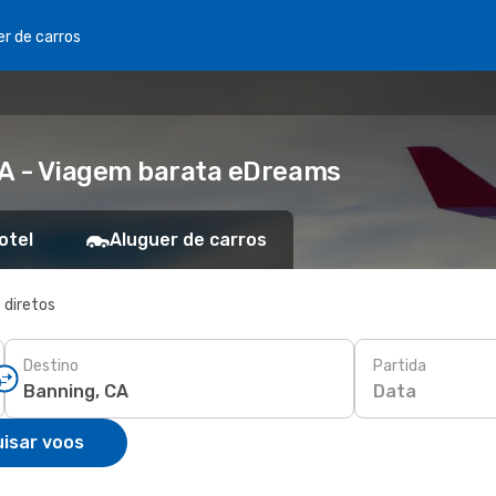
er de carros
CA - Viagem barata eDreams
otel
Aluguer de carros
 diretos
Destino
Partida
Data
isar voos