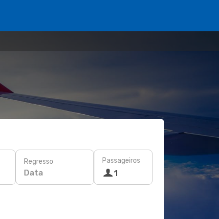
Passageiros
Regresso
Data
1