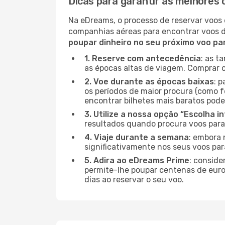
Dicas para garantir as melhores 
Na eDreams, o processo de reservar voos 
companhias aéreas para encontrar voos 
poupar dinheiro no seu próximo voo pa
1. Reserve com antecedência
: as t
as épocas altas de viagem. Comprar o
2. Voe durante as épocas baixas
: 
os períodos de maior procura (como f
encontrar bilhetes mais baratos pode
3. Utilize a nossa opção “Escolha i
resultados quando procura voos para
4. Viaje durante a semana
: embora 
significativamente nos seus voos pa
5. Adira ao eDreams Prime
: conside
permite-lhe poupar centenas de euros
dias ao reservar o seu voo.