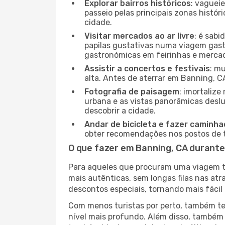
Explorar bairros históricos
: vaguei
passeio pelas principais zonas histór
cidade.
Visitar mercados ao ar livre
: é sab
papilas gustativas numa viagem gast
gastronómicas em feirinhas e mercado
Assistir a concertos e festivais
: m
alta. Antes de aterrar em Banning, CA
Fotografia de paisagem
: imortaliz
urbana e as vistas panorâmicas desl
descobrir a cidade.
Andar de bicicleta e fazer caminh
obter recomendações nos postos de tu
O que fazer em Banning, CA durante
Para aqueles que procuram uma viagem tra
mais autênticas, sem longas filas nas at
descontos especiais, tornando mais fácil 
Com menos turistas por perto, também ter
nível mais profundo. Além disso, também 