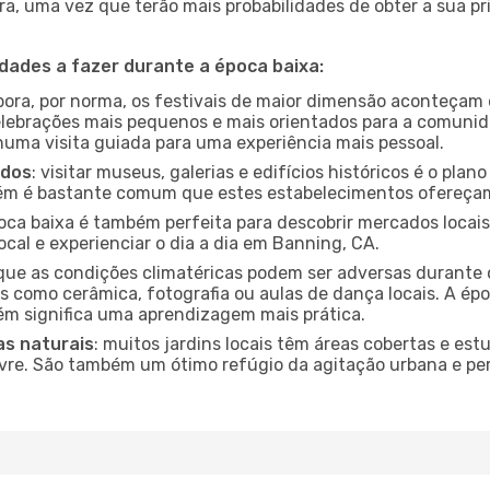
a, uma vez que terão mais probabilidades de obter a sua pri
idades a fazer durante a época baixa:
bora, por norma, os festivais de maior dimensão aconteçam 
lebrações mais pequenos e mais orientados para a comuni
 numa visita guiada para uma experiência mais pessoal.
ados
: visitar museus, galerias e edifícios históricos é o pla
bém é bastante comum que estes estabelecimentos ofereçam
poca baixa é também perfeita para descobrir mercados locais
cal e experienciar o dia a dia em Banning, CA.
que as condições climatéricas podem ser adversas durante 
s como cerâmica, fotografia ou aulas de dança locais. A épo
m significa uma aprendizagem mais prática.
as naturais
: muitos jardins locais têm áreas cobertas e est
ivre. São também um ótimo refúgio da agitação urbana e pe