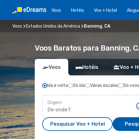
Voos
Hotéis
Voo + Hotel
Alugu
Voos
Estados Unidos da América
Banning, CA
Voos Baratos para Banning, 
Voos
Hotéis
Voo + H
Ida e volta
Só ida
Várias escalas
Só voos
Origem
Pesquisar Voo + Hotel
Pesqu