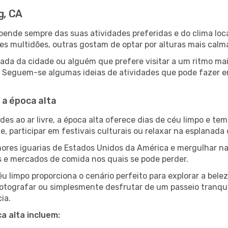
g, CA
depende sempre das suas atividades preferidas e do clima l
multidões, outras gostam de optar por alturas mais calmas 
ada da cidade ou alguém que prefere visitar a um ritmo mai
es. Seguem-se algumas ideias de atividades que pode fazer 
 a época alta
es ao ar livre, a época alta oferece dias de céu limpo e tem
e, participar em festivais culturais ou relaxar na esplanada
res iguarias de Estados Unidos da América e mergulhar na
s e mercados de comida nos quais se pode perder.
u limpo proporciona o cenário perfeito para explorar a bele
otografar ou simplesmente desfrutar de um passeio tranqui
ia.
a alta incluem: