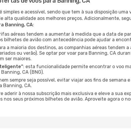
ofertas de voos para Banning, CA
é simples e acessível, sendo que tem à sua disposição uma
de alta qualidade aos melhores preços. Adicionalmente, 
ra Banning, CA
:
arifas aéreas tendem a aumentar à medida que a data de pa
s bilhetes de avião com antecedência pode ajudar a encont
para a maioria dos destinos, as companhias aéreas tendem a
eriados ou verão). Se optar por voar para Banning, CA duran
m ser maiores.
nteligente”
: esta funcionalidade permite encontrar o voo ma
 Banning, CA (BNG).
nem sempre seja possível, evitar viajar aos fins de semana 
ra Banning, CA.
re aderir à nossa subscrição mais exclusiva e eleve a sua e
 nos seus próximos bilhetes de avião. Aproveite agora o no