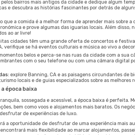
e pelos bairros mais antigos da cidade e dedique algum temp
icas e descubra as histórias fascinantes por detrás de algu
ido que a comida é a melhor forma de aprender mais sobre a 
ronómica e prove algumas das iguarias locais. Além disso,
s ao ar livre!
uitas cidades têm uma grande oferta de concertos e festiv
, verifique se há eventos culturais e música ao vivo a decor
e momentos belos e perca-se nas ruas da cidade com a sua câ
umbrantes com o seu telefone ou com uma câmara digital p
adas
: explore Banning, CA e as paisagens circundantes de bi
rismo locais e de guias especializados sobre as melhores ro
 a época baixa
nquila, sossegada e acessível, a época baixa é perfeita. Me
rações, bem como voos e alojamentos mais baratos. Os negó
desfrutar de experiências de luxo.
á a oportunidade de desfrutar de uma experiência mais autê
encontrará mais flexibilidade ao marcar alojamentos, passei