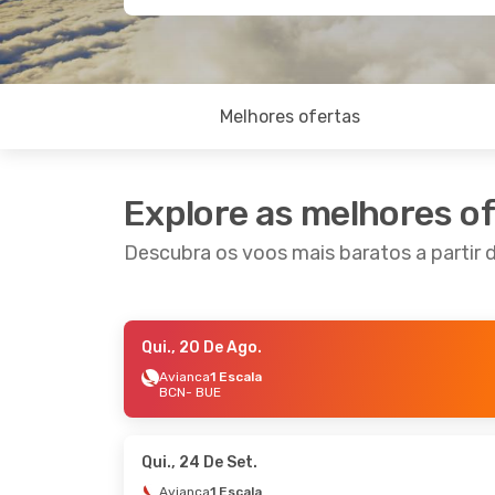
Melhores ofertas
Explore as melhores o
Descubra os voos mais baratos a partir 
Qui., 20 De Ago.
Ter., 1 De Set.
- Qui., 10 De Set.
Qua., 7
Avianca
1 Escala
BCN
- BUE
ITA Airways
1 Escala
Air Fr
BCN
- BUE
BCN
- 
Lufthansa
1 Escala
Air Fr
BUE
- BCN
BUE
- 
Qui., 24 De Set.
Avianca
1 Escala