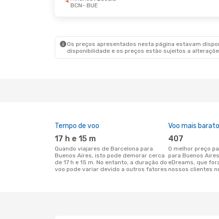
BCN
- BUE
Ter., 18 De Ago.
- Sáb., 29 De Ago.
Dom., 1
Klm Royal Dutch Airlines
1 Escala
ITA Ai
BCN
- BUE
BCN
- 
Air France
1 Escala
ITA Ai
BUE
- BCN
BUE
- 
Os preços apresentados nesta página estavam disponí
disponibilidade e os preços estão sujeitos a alteraçõe
Tempo de voo
Voo mais barat
17 h e 15 m
407
Quando viajares de Barcelona para
O melhor preço para voos de Barcelona
Buenos Aires, isto pode demorar cerca
para Buenos Aires
de 17 h e 15 m. No entanto, a duração do
eDreams, que for
voo pode variar devido a outros fatores
nossos clientes n