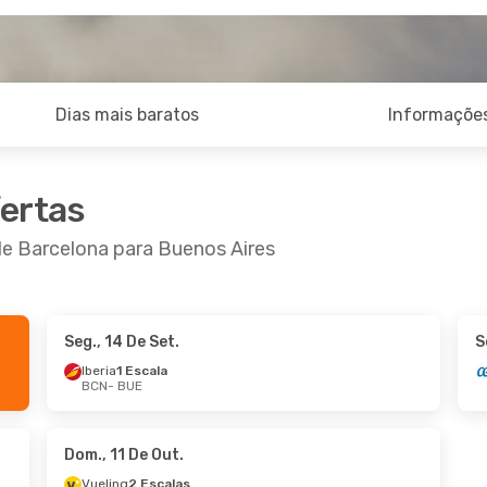
Dias mais baratos
Informações
fertas
de Barcelona para Buenos Aires
Seg., 14 De Set.
S
 De Out.
- Qui., 15 De Out.
Sex., 25 De Set.
- 
Iberia
1 Escala
BCN
- BUE
ance
1 Escala
BUE
BCN
- BUE
ance
1 Escala
Lufthansa
1 Escala
BCN
BUE
- BCN
Dom., 11 De Out.
Vueling
2 Escalas