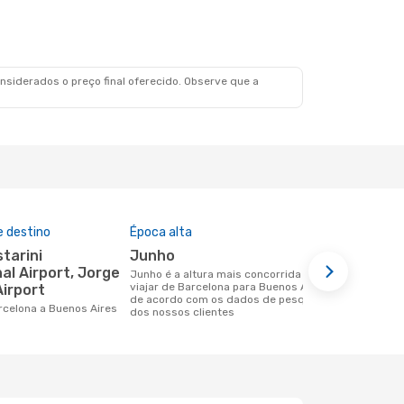
siderados o preço final oferecido. Observe que a
e destino
Época alta
Companhia
nesta rota
junho
Iberia
al Airport, Jorge
junho é a altura mais concorrida para
viajar de Barcelona para Buenos Aires
irport
Companhias aéreas que viajam de
de acordo com os dados de pesquisa
Barcelona p
arcelona a Buenos Aires
dos nossos clientes