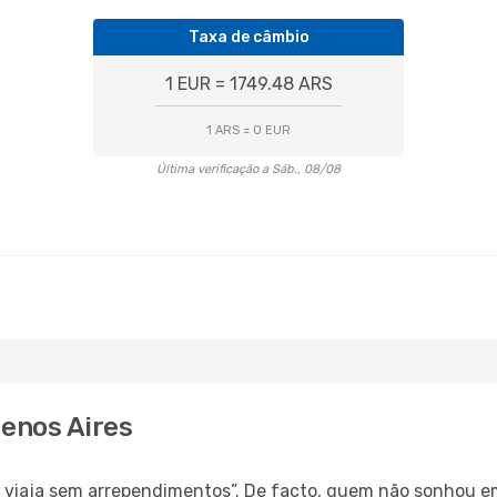
Taxa de câmbio
1 EUR = 1749.48 ARS
1 ARS = 0 EUR
Última verificação a Sáb., 08/08
uenos Aires
s, viaja sem arrependimentos”. De facto, quem não sonhou e