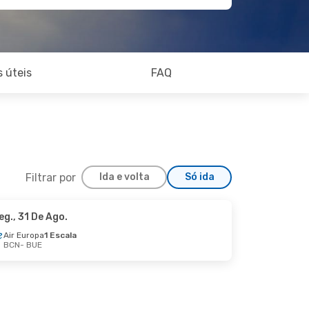
 úteis
FAQ
Filtrar por
Ida e volta
Só ida
eg., 31 De Ago.
Sex., 2 De Out.
Air Europa
1 Escala
BCN
- BUE
Swiss International Air Lines
1 Escala