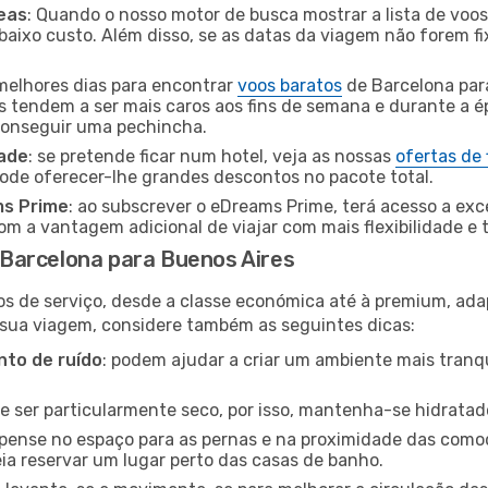
eas
: Quando o nosso motor de busca mostrar a lista de voos 
baixo custo. Além disso, se as datas da viagem não forem fi
 melhores dias para encontrar
voos baratos
de Barcelona par
es tendem a ser mais caros aos fins de semana e durante a é
 conseguir uma pechincha.
dade
: se pretende ficar num hotel, veja as nossas
ofertas de
pode oferecer-lhe grandes descontos no pacote total.
ms Prime
: ao subscrever o eDreams Prime, terá acesso a exc
m a vantagem adicional de viajar com mais flexibilidade e 
Barcelona para Buenos Aires
os de serviço, desde a classe económica até à premium, ad
 sua viagem, considere também as seguintes dicas:
to de ruído
: podem ajudar a criar um ambiente mais tranqu
de ser particularmente seco, por isso, mantenha-se hidratad
 pense no espaço para as pernas e na proximidade das comod
ia reservar um lugar perto das casas de banho.