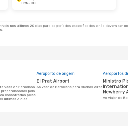
BCN
- BUE
8 De Out.
- Qui., 22 De Out.
rways
1 Escala
BUE
rways
1 Escala
BCN
veis nos últimos 20 dias para os períodos especificados e não devem ser con
s.
o
Aeroporto de origem
Aeroportos d
El Prat Airport
Ministro Pistarini
Internation
Ao voar de Barcelona para Buenos Aires
 proporcionados pela
Newberry A
am encontrados pelos
Ao viajar de B
os últimos 3 dias