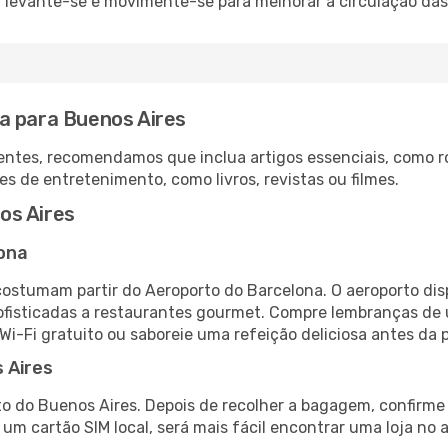
: levante-se e movimente-se para melhorar a circulação das
a para Buenos Aires
ntes, recomendamos que inclua artigos essenciais, como r
es de entretenimento, como livros, revistas ou filmes.
os Aires
ona
costumam partir do Aeroporto do Barcelona. O aeroporto di
fisticadas a restaurantes gourmet. Compre lembranças de úl
 Wi-Fi gratuito ou saboreie uma refeição deliciosa antes da p
 Aires
o do Buenos Aires. Depois de recolher a bagagem, confirme 
e um cartão SIM local, será mais fácil encontrar uma loja n