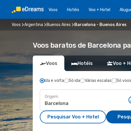
Voos
Hotéis
Voo + Hotel
Alugu
Voos
Argentina
Buenos Aires
Barcelona - Buenos Aires
Voos baratos de Barcelona pa
Voos
Hotéis
Voo + H
Ida e volta
Só ida
Várias escalas
Só voos
Origem
Pesquisar Voo + Hotel
Pesqu