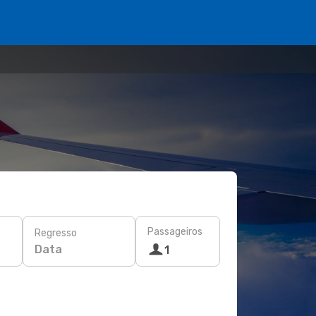
Passageiros
Regresso
Data
1