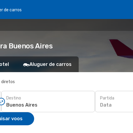
er de carros
ra Buenos Aires
otel
Aluguer de carros
 diretos
Destino
Partida
Data
isar voos