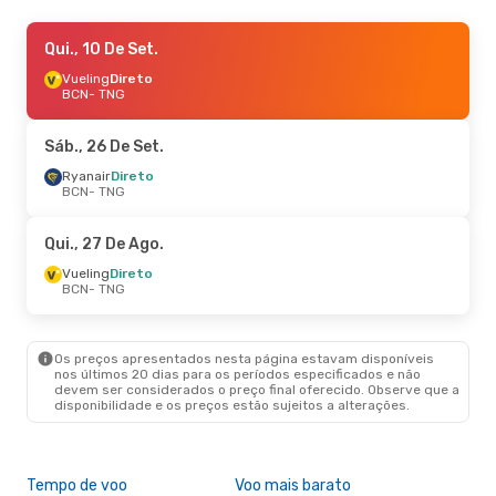
Sex., 2 De Out.
Qui., 10 De Set.
- Seg., 5 De Out.
Ryanair
Vueling
Direto
Direto
BCN
BCN
- TNG
- TNG
Ryanair
Direto
TNG
- BCN
Sáb., 26 De Set.
Ryanair
Direto
BCN
- TNG
Qui., 27 De Ago.
Vueling
Direto
BCN
- TNG
Os preços apresentados nesta página estavam disponíveis
nos últimos 20 dias para os períodos especificados e não
devem ser considerados o preço final oferecido. Observe que a
disponibilidade e os preços estão sujeitos a alterações.
Tempo de voo
Voo mais barato
Épo