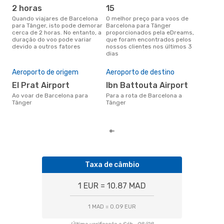
2 horas
15
ab
Quando viajares de Barcelona
O melhor preço para voos de
abril é a altura mais concorrida
para Tânger, isto pode demorar
Barcelona para Tânger
para
cerca de 2 horas. No entanto, a
proporcionados pela eDreams,
Tân
duração do voo pode variar
que foram encontrados pelos
de 
devido a outros fatores
nossos clientes nos últimos 3
clie
dias
Pre
de 
Aeroporto de origem
Aeroporto de destino
8
El Prat Airport
Ibn Battouta Airport
Um voo de Barcelona para
Tân
Ao voar de Barcelona para
Para a rota de Barcelona a
de 
Tânger
Tânger
dos
Taxa de câmbio
1 EUR = 10.87 MAD
1 MAD = 0.09 EUR