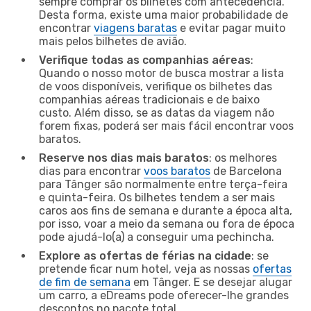
sempre comprar os bilhetes com antecedência.
Desta forma, existe uma maior probabilidade de
encontrar
viagens baratas
e evitar pagar muito
mais pelos bilhetes de avião.
Verifique todas as companhias aéreas
:
Quando o nosso motor de busca mostrar a lista
de voos disponíveis, verifique os bilhetes das
companhias aéreas tradicionais e de baixo
custo. Além disso, se as datas da viagem não
forem fixas, poderá ser mais fácil encontrar voos
baratos.
Reserve nos dias mais baratos
: os melhores
dias para encontrar
voos baratos
de Barcelona
para Tânger são normalmente entre terça-feira
e quinta-feira. Os bilhetes tendem a ser mais
caros aos fins de semana e durante a época alta,
por isso, voar a meio da semana ou fora de época
pode ajudá-lo(a) a conseguir uma pechincha.
Explore as ofertas de férias na cidade
: se
pretende ficar num hotel, veja as nossas
ofertas
de fim de semana
em Tânger. E se desejar alugar
um carro, a eDreams pode oferecer-lhe grandes
descontos no pacote total.