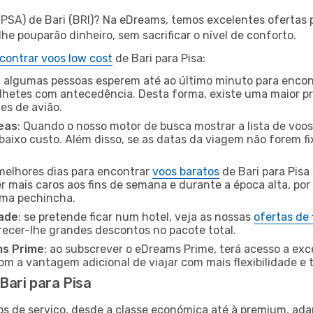
 (PSA) de Bari (BRI)? Na eDreams, temos excelentes ofertas 
he pouparão dinheiro, sem sacrificar o nível de conforto.
contrar voos low cost
de Bari para Pisa:
 algumas pessoas esperem até ao último minuto para encont
hetes com antecedência. Desta forma, existe uma maior pr
tes de avião.
eas
: Quando o nosso motor de busca mostrar a lista de voos 
baixo custo. Além disso, se as datas da viagem não forem fi
 melhores dias para encontrar
voos baratos
de Bari para Pisa
r mais caros aos fins de semana e durante a época alta, por
uma pechincha.
dade
: se pretende ficar num hotel, veja as nossas
ofertas de
recer-lhe grandes descontos no pacote total.
ms Prime
: ao subscrever o eDreams Prime, terá acesso a exc
m a vantagem adicional de viajar com mais flexibilidade e 
ari para Pisa
os de serviço, desde a classe económica até à premium, ad