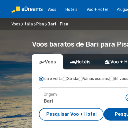
Voos
Hotéis
Voo + Hotel
Alugu
Voos
Itália
Pisa
Bari - Pisa
Voos baratos de Bari para Pis
Voos
Hotéis
Voo + H
Ida e volta
Só ida
Várias escalas
Só voos
Origem
Pesquisar Voo + Hotel
Pesqu