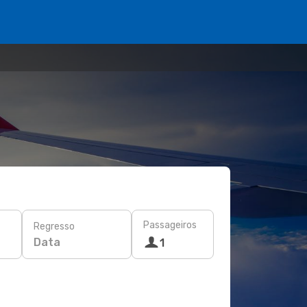
Passageiros
Regresso
Data
1