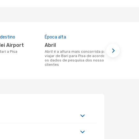
 destino
Época alta
Companhia
nesta rota
ilei Airport
abril
Ryanair
Bari a Pisa
abril é a altura mais concorrida para
viajar de Bari para Pisa de acordo com
Companhias aéreas que viajam de Bari
os dados de pesquisa dos nossos
para Pisa
clientes