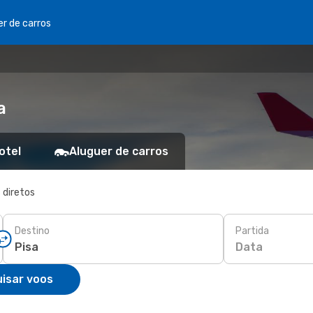
er de carros
a
otel
Aluguer de carros
 diretos
Destino
Partida
Data
isar voos