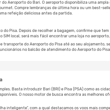
r do Aeroporto do Bari. O aeroporto disponibiliza uma amp
gourmet. Compre lembranças de última hora ou um best-seller
uma refeição deliciosa antes da partida.
o do Pisa. Depois de recolher a bagagem, confirme que tem 
ão SIM local, será mais fácil encontrar uma loja no aeroport
 transporte do Aeroporto do Pisa até ao seu alojamento, se
 funcionários no balcão de atendimento do Aeroporto do Pi
sa
les. Basta introduzir Bari (BRI) e Pisa (PSA) como as cidad
isponíveis. O nosso motor de busca encontra as melhores o
 inteligente”, com a qual destacamos os voos mais compet