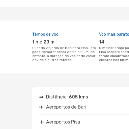
Tempo de voo
Voo mais barat
1 h e 20 m
14
Quando viajares de Bari para Pisa, isto
O melhor preço para voos de Bari para
pode demorar cerca de 1 h e 20 m. No
Pisa proporciona
entanto, a duração do voo pode variar
foram encontrado
devido a outros fatores
clientes nos últim
Distância:
605 kms
Aeroportos de Bari
Aeroportos Pisa