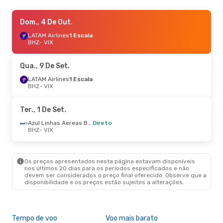
Sex., 2 De Out.
Dom., 4 De Out.
- Seg., 5 De Out.
LATAM Airlines
LATAM Airlines
1 Escala
1 Escala
BHZ
BHZ
- VIX
- VIX
LATAM Airlines
1 Escala
VIX
- BHZ
Qua., 9 De Set.
Qui., 27 De Ago.
LATAM Airlines
1 Escala
- Dom., 30 De Ago.
BHZ
- VIX
LATAM Airlines
1 Escala
BHZ
- VIX
LATAM Airlines
1 Escala
Ter., 1 De Set.
VIX
- BHZ
Azul Linhas Aereas Brasileiras
Direto
BHZ
- VIX
Sex., 11 De Set.
- Ter., 15 De Set.
LATAM Airlines
1 Escala
BHZ
- VIX
Os preços apresentados nesta página estavam disponíveis
LATAM Airlines
1 Escala
nos últimos 20 dias para os períodos especificados e não
VIX
- BHZ
devem ser considerados o preço final oferecido. Observe que a
disponibilidade e os preços estão sujeitos a alterações.
Sáb., 26 De Set.
- Ter., 29 De Set.
LATAM Airlines
1 Escala
BHZ
- VIX
Tempo de voo
Voo mais barato
Com
LATAM Airlines
1 Escala