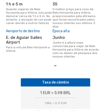
ope
VIX
- BHZ
1 h e 5 m
35
Azul Linhas Aereas
Quando viajares de Belo
O melhor preço para voos de
Bra
Horizonte para Vitória, isto pode
Belo Horizonte para Vitória
demorar cerca de 1 h e 5 m. No
proporcionados pela eDreams,
Companhias aéreas que viajam
entanto, a duração do voo pode
que foram encontrados pelos
de B
variar devido a outros fatores
nossos clientes nos últimos 3
dias
A m
Aeroporto de destino
Época alta
res
E. de Aguiar Salles
junho
d
Airport
junho é a altura mais
agosto é uma das melhores
concorrida para viajar de Belo
altu
Para a rota de Belo Horizonte a
Horizonte para Vitória de acordo
com
Vitória
com os dados de pesquisa dos
de 
nossos clientes
dos
Taxa de câmbio
1 EUR = 5.98 BRL
1 BRL = 0.17 EUR