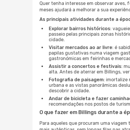
Quer tenha interesse em observar aves, f
meses ajudará a melhorar a sua experiênc
As principais atividades durante a époc
Explorar bairros históricos
: vaguei
passeio pelas principais zonas histór
cidade.
Visitar mercados ao ar livre
: é sab
papilas gustativas numa viagem gast
gastronómicas em feirinhas e mercado
Assistir a concertos e festivais
: m
alta. Antes de aterrar em Billings, ve
Fotografia de paisagem
: imortaliz
urbana e as vistas panorâmicas desl
descobrir a cidade.
Andar de bicicleta e fazer caminh
recomendações nos postos de turismo 
O que fazer em Billings durante a é
Para aqueles que procuram uma viagem tra
mais autênticas, sem longas filas nas at