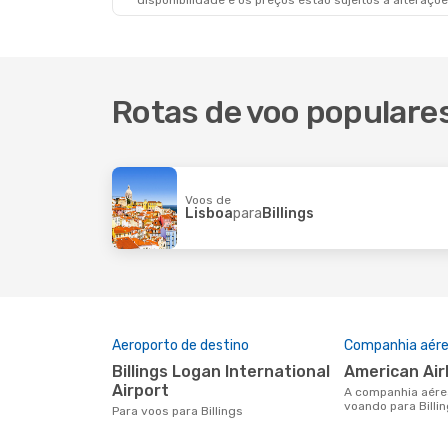
disponibilidade e os preços estão sujeitos a alteraçõe
Rotas de voo populares
Voos de
Lisboa
para
Billings
Aeroporto de destino
Companhia aére
Billings Logan International
American Air
Airport
A companhia aérea mais popular
voando para Billi
Para voos para Billings