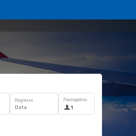
Passageiros
Regresso
Data
1