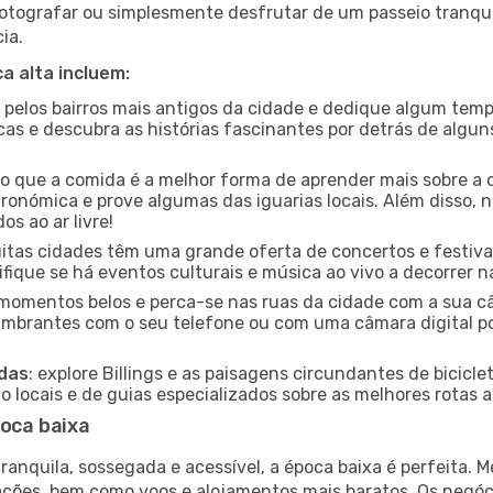
otografar ou simplesmente desfrutar de um passeio tranqui
ia.
a alta incluem:
e pelos bairros mais antigos da cidade e dedique algum temp
icas e descubra as histórias fascinantes por detrás de algu
ido que a comida é a melhor forma de aprender mais sobre a 
ronómica e prove algumas das iguarias locais. Além disso,
s ao ar livre!
uitas cidades têm uma grande oferta de concertos e festiv
rifique se há eventos culturais e música ao vivo a decorrer n
e momentos belos e perca-se nas ruas da cidade com a sua câ
umbrantes com o seu telefone ou com uma câmara digital p
adas
: explore Billings e as paisagens circundantes de bicicle
locais e de guias especializados sobre as melhores rotas a 
poca baixa
nquila, sossegada e acessível, a época baixa é perfeita. Me
rações, bem como voos e alojamentos mais baratos. Os negó