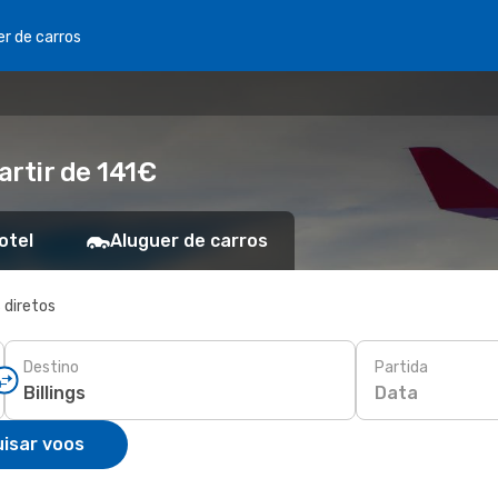
er de carros
artir de 141€
otel
Aluguer de carros
 diretos
Destino
Partida
Data
isar voos