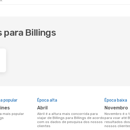
s.
 para Billings
a popular
Época alta
Época baixa
lines
abril
novembro
abril é a altura mais concorrida para
novembro é o tempo menos concorrido
ngs
viajar de Billings para Billings de acordo
para voar até 
com os dados de pesquisa dos nossos
resultados do
clientes
nossos cliente