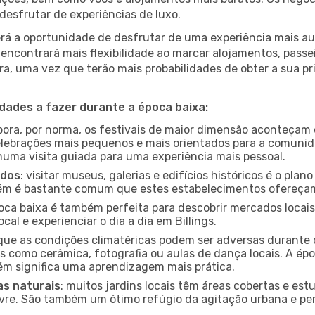
desfrutar de experiências de luxo.
á a oportunidade de desfrutar de uma experiência mais autê
encontrará mais flexibilidade ao marcar alojamentos, passei
a, uma vez que terão mais probabilidades de obter a sua pri
idades a fazer durante a época baixa:
bora, por norma, os festivais de maior dimensão aconteçam 
lebrações mais pequenos e mais orientados para a comuni
 numa visita guiada para uma experiência mais pessoal.
ados
: visitar museus, galerias e edifícios históricos é o pla
bém é bastante comum que estes estabelecimentos ofereçam
poca baixa é também perfeita para descobrir mercados locais
al e experienciar o dia a dia em Billings.
que as condições climatéricas podem ser adversas durante 
s como cerâmica, fotografia ou aulas de dança locais. A épo
m significa uma aprendizagem mais prática.
as naturais
: muitos jardins locais têm áreas cobertas e est
ivre. São também um ótimo refúgio da agitação urbana e pe