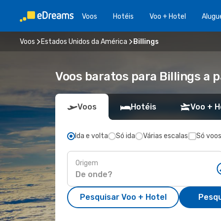
Voos
Hotéis
Voo + Hotel
Alugu
Voos
Estados Unidos da América
Billings
Voos baratos para Billings a p
Voos
Hotéis
Voo + H
Ida e volta
Só ida
Várias escalas
Só voos
Origem
Pesquisar Voo + Hotel
Pesqu