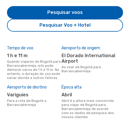
Pesquisar voos
Pesquisar Voo + Hotel
Tempo de voo
Aeroporto de origem
Com
ope
1 h e 11 m
El Dorado International
A
Airport
Quando viajares de Bogotá para
Barrancabermeja, isto pode
Companhias aéreas que viajam
Ao voar de Bogotá para
demorar cerca de 1 h e 11 m. No
de 
Barrancabermeja
entanto, a duração do voo pode
Bar
variar devido a outros fatores
Aeroporto de destino
Época alta
A m
res
Variguies
abril
d
Para a rota de Bogotá a
abril é a altura mais concorrida
Barrancabermeja
para viajar de Bogotá para
janeiro é uma das melhores
Barrancabermeja de acordo
altu
com os dados de pesquisa dos
Bar
nossos clientes
em 
dad