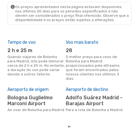
Os preços apresentados nesta página estavam disponíveis
nos últimos 20 dias para os períodos especificados e não
devem ser considerados o preço final oferecido. Observe que a
disponibilidade e os preços estão sujeitos a alterações.
Tempo de voo
Voo mais barato
Épo
2 h e 25 m
28
j
Quando viajares de Bolonha
O melhor preço para voos de
junho é a altura mais
para Madrid, isto pode demorar
Bolonha para Madrid
conc
cerca de 2 h e 25 m. No entanto,
proporcionados pela eDreams,
Bol
a duração do voo pode variar
que foram encontrados pelos
com
devido a outros fatores
nossos clientes nos últimos 3
nos
dias
Pre
de 
Aeroporto de origem
Aeroporto de destino
11
Bologna Guglielmo
Adolfo Suárez Madrid -
Um voo de Bolonha para Madrid
Marconi Airport
Barajas Airport
na 
€, 
Ao voar de Bolonha para Madrid
Para a rota de Bolonha a Madrid
pre