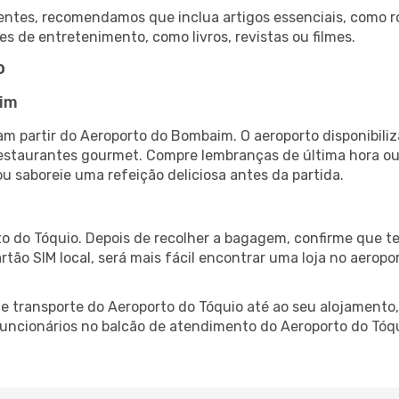
ntes, recomendamos que inclua artigos essenciais, como r
es de entretenimento, como livros, revistas ou filmes.
o
aim
m partir do Aeroporto do Bombaim. O aeroporto disponibi
 restaurantes gourmet. Compre lembranças de última hora ou 
ou saboreie uma refeição deliciosa antes da partida.
o do Tóquio. Depois de recolher a bagagem, confirme que te
artão SIM local, será mais fácil encontrar uma loja no aero
 transporte do Aeroporto do Tóquio até ao seu alojamento, 
 funcionários no balcão de atendimento do Aeroporto do T