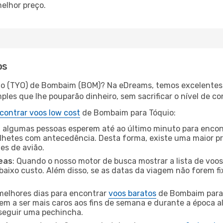
elhor preço.
os
uio (TYO) de Bombaim (BOM)? Na eDreams, temos excelentes o
les que lhe pouparão dinheiro, sem sacrificar o nível de co
contrar voos low cost
de Bombaim para Tóquio:
 algumas pessoas esperem até ao último minuto para encont
hetes com antecedência. Desta forma, existe uma maior pr
tes de avião.
eas
: Quando o nosso motor de busca mostrar a lista de voos 
baixo custo. Além disso, se as datas da viagem não forem fi
 melhores dias para encontrar
voos baratos
de Bombaim para 
dem a ser mais caros aos fins de semana e durante a época al
nseguir uma pechincha.