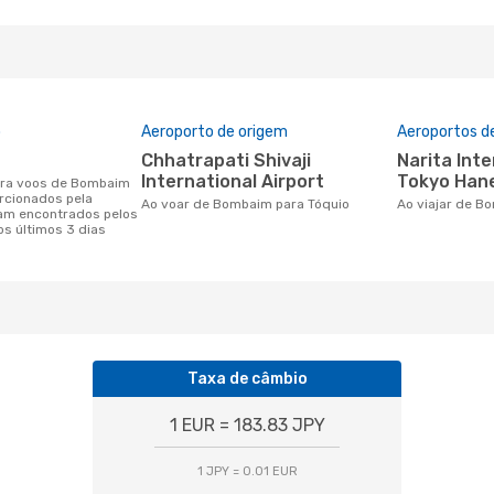
o
Aeroporto de origem
Aeroportos d
Chhatrapati Shivaji
Narita International Airport,
International Airport
Tokyo Hane
rcionados pela
Ao voar de Bombaim para Tóquio
Ao viajar de 
am encontrados pelos
os últimos 3 dias
Taxa de câmbio
1 EUR = 183.83 JPY
1 JPY = 0.01 EUR