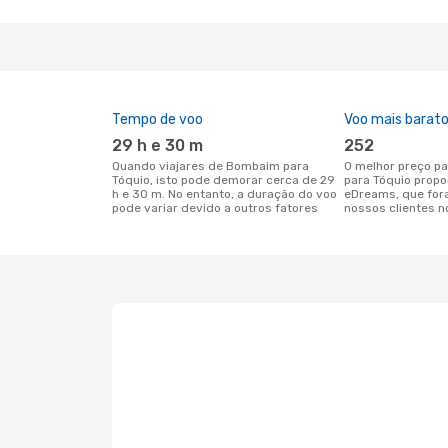
Tempo de voo
Voo mais barat
29 h e 30 m
252
Quando viajares de Bombaim para
O melhor preço para voos de Bombaim
Tóquio, isto pode demorar cerca de 29
para Tóquio propo
h e 30 m. No entanto, a duração do voo
eDreams, que for
pode variar devido a outros fatores
nossos clientes n