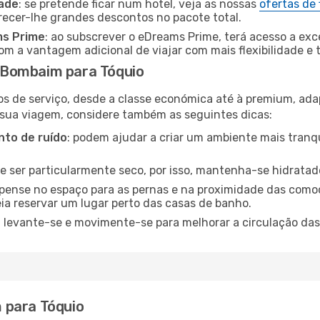
dade
: se pretende ficar num hotel, veja as nossas
ofertas de
recer-lhe grandes descontos no pacote total.
ms Prime
: ao subscrever o eDreams Prime, terá acesso a exc
m a vantagem adicional de viajar com mais flexibilidade e 
 Bombaim para Tóquio
os de serviço, desde a classe económica até à premium, ad
 sua viagem, considere também as seguintes dicas:
to de ruído
: podem ajudar a criar um ambiente mais tranqu
de ser particularmente seco, por isso, mantenha-se hidratad
 pense no espaço para as pernas e na proximidade das comod
ia reservar um lugar perto das casas de banho.
: levante-se e movimente-se para melhorar a circulação das
 para Tóquio