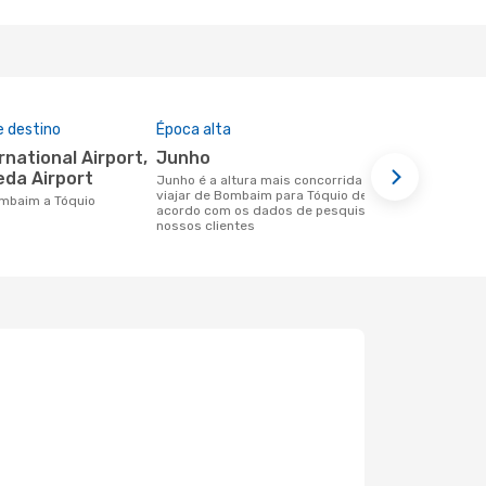
e destino
Época alta
Companhia
nesta rota
junho
All Nipp
da Airport
junho é a altura mais concorrida para
viajar de Bombaim para Tóquio de
Companhias aéreas que viajam de
Bombaim a Tóquio
acordo com os dados de pesquisa dos
Bombaim par
nossos clientes