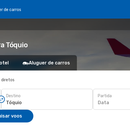
er de carros
a Tóquio
otel
Aluguer de carros
 diretos
Destino
Partida
Data
isar voos