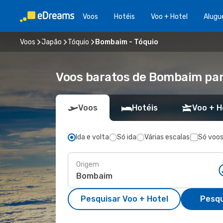
Voos
Hotéis
Voo + Hotel
Alugu
Voos
Japão
Tóquio
Bombaim - Tóquio
Voos baratos de Bombaim par
Voos
Hotéis
Voo + H
Ida e volta
Só ida
Várias escalas
Só voos
Origem
Pesquisar Voo + Hotel
Pesqu