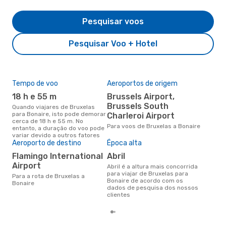
Pesquisar voos
Pesquisar Voo + Hotel
Tempo de voo
Aeroportos de origem
Pre
de 
18 h e 55 m
Brussels Airport,
10
Brussels South
Quando viajares de Bruxelas
para Bonaire, isto pode demorar
Charleroi Airport
Um voo de Bruxelas para
cerca de 18 h e 55 m. No
Bon
Para voos de Bruxelas a Bonaire
entanto, a duração do voo pode
de 
variar devido a outros fatores
dos
Aeroporto de destino
Época alta
Flamingo International
abril
Airport
abril é a altura mais concorrida
para viajar de Bruxelas para
Para a rota de Bruxelas a
Bonaire de acordo com os
Bonaire
dados de pesquisa dos nossos
clientes