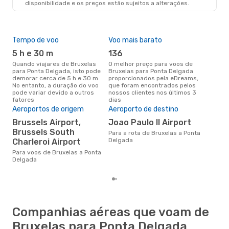
disponibilidade e os preços estão sujeitos a alterações.
Tempo de voo
Voo mais barato
Épo
5 h e 30 m
136
ab
Quando viajares de Bruxelas
O melhor preço para voos de
abril é a altura mais concorrida
para Ponta Delgada, isto pode
Bruxelas para Ponta Delgada
para
demorar cerca de 5 h e 30 m.
proporcionados pela eDreams,
Pon
No entanto, a duração do voo
que foram encontrados pelos
os 
pode variar devido a outros
nossos clientes nos últimos 3
nos
fatores
dias
Pre
de 
Aeroportos de origem
Aeroporto de destino
2
Brussels Airport,
Joao Paulo II Airport
Brussels South
Um voo de Bruxelas para Ponta
Para a rota de Bruxelas a Ponta
Del
Delgada
Charleroi Airport
cer
Para voos de Bruxelas a Ponta
dad
Delgada
mes
Companhias aéreas que voam de
Bruxelas para Ponta Delgada