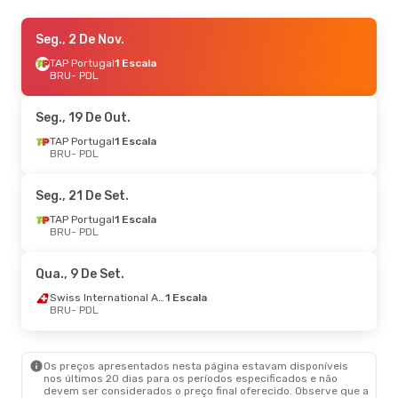
Sáb., 3 De Out.
Seg., 2 De Nov.
- Sáb., 10 De Out.
TAP Portugal
TAP Portugal
1 Escala
1 Escala
BRU
BRU
- PDL
- PDL
TAP Portugal
1 Escala
PDL
- BRU
Seg., 19 De Out.
Qui., 27 De Ago.
TAP Portugal
1 Escala
- Sex., 4 De Set.
BRU
- PDL
TAP Portugal
1 Escala
BRU
- PDL
TAP Portugal
1 Escala
Seg., 21 De Set.
PDL
- BRU
TAP Portugal
1 Escala
BRU
- PDL
Sex., 25 De Set.
- Qua., 30 De Set.
TAP Portugal
1 Escala
Qua., 9 De Set.
BRU
- PDL
TAP Portugal
1 Escala
Swiss International Air Lines
1 Escala
PDL
- BRU
BRU
- PDL
Os preços apresentados nesta página estavam disponíveis
nos últimos 20 dias para os períodos especificados e não
devem ser considerados o preço final oferecido. Observe que a