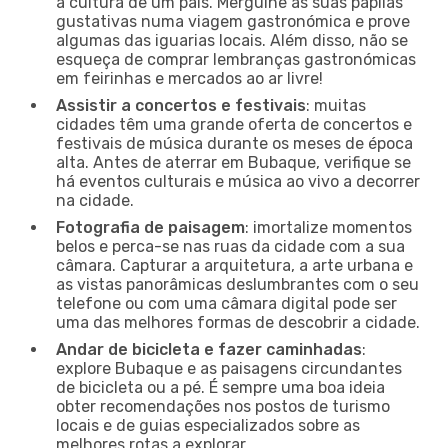
a cultura de um país. Mergulhe as suas papilas
gustativas numa viagem gastronómica e prove
algumas das iguarias locais. Além disso, não se
esqueça de comprar lembranças gastronómicas
em feirinhas e mercados ao ar livre!
Assistir a concertos e festivais
: muitas
cidades têm uma grande oferta de concertos e
festivais de música durante os meses de época
alta. Antes de aterrar em Bubaque, verifique se
há eventos culturais e música ao vivo a decorrer
na cidade.
Fotografia de paisagem
: imortalize momentos
belos e perca-se nas ruas da cidade com a sua
câmara. Capturar a arquitetura, a arte urbana e
as vistas panorâmicas deslumbrantes com o seu
telefone ou com uma câmara digital pode ser
uma das melhores formas de descobrir a cidade.
Andar de bicicleta e fazer caminhadas
:
explore Bubaque e as paisagens circundantes
de bicicleta ou a pé. É sempre uma boa ideia
obter recomendações nos postos de turismo
locais e de guias especializados sobre as
melhores rotas a explorar.