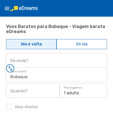
Voos Baratos para Bubaque - Viagem barata
eDreams
Ida e volta
Só ida
De onde?
Para onde?
Bubaque
Passageiros
Quando?
1 adulto
Voos diretos