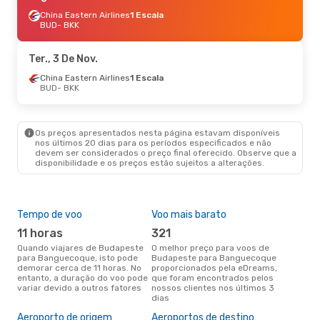
China Eastern Airlines
1 Escala
BUD
- BKK
Ter., 3 De Nov.
China Eastern Airlines
1 Escala
BUD
- BKK
Os preços apresentados nesta página estavam disponíveis
nos últimos 20 dias para os períodos especificados e não
devem ser considerados o preço final oferecido. Observe que a
disponibilidade e os preços estão sujeitos a alterações.
Tempo de voo
Voo mais barato
Épo
11 horas
321
j
Quando viajares de Budapeste
O melhor preço para voos de
junho é a altura mais
para Banguecoque, isto pode
Budapeste para Banguecoque
conc
demorar cerca de 11 horas. No
proporcionados pela eDreams,
Bud
entanto, a duração do voo pode
que foram encontrados pelos
de 
variar devido a outros fatores
nossos clientes nos últimos 3
pes
dias
A m
Aeroporto de origem
Aeroportos de destino