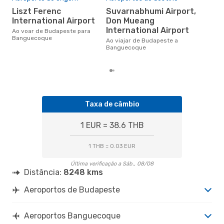
res
Liszt Ferenc
Suvarnabhumi Airport,
j
International Airport
Don Mueang
janeiro é uma das melhores
International Airport
Ao voar de Budapeste para
altu
Banguecoque
Ban
Ao viajar de Budapeste a
Bud
Banguecoque
dad
Taxa de câmbio
1 EUR = 38.6 THB
1 THB = 0.03 EUR
Última verificação a Sáb., 08/08
Distância:
8248 kms
Aeroportos de Budapeste
Aeroportos Banguecoque