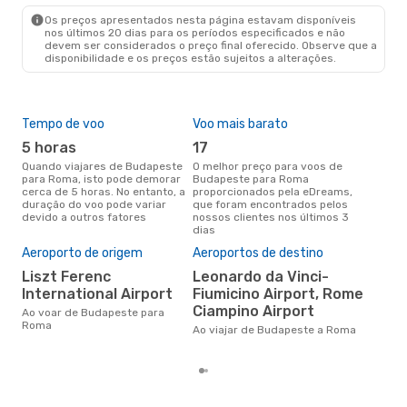
Os preços apresentados nesta página estavam disponíveis
nos últimos 20 dias para os períodos especificados e não
devem ser considerados o preço final oferecido. Observe que a
disponibilidade e os preços estão sujeitos a alterações.
Tempo de voo
Voo mais barato
Épo
5 horas
17
j
Quando viajares de Budapeste
O melhor preço para voos de
junho é a altura mais
para Roma, isto pode demorar
Budapeste para Roma
conc
cerca de 5 horas. No entanto, a
proporcionados pela eDreams,
Bud
duração do voo pode variar
que foram encontrados pelos
aco
devido a outros fatores
nossos clientes nos últimos 3
pes
dias
Pre
de 
Aeroporto de origem
Aeroportos de destino
59
Liszt Ferenc
Leonardo da Vinci-
Um voo de Budapeste para
International Airport
Fiumicino Airport, Rome
Rom
Ciampino Airport
Ao voar de Budapeste para
de 
Roma
dos
Ao viajar de Budapeste a Roma