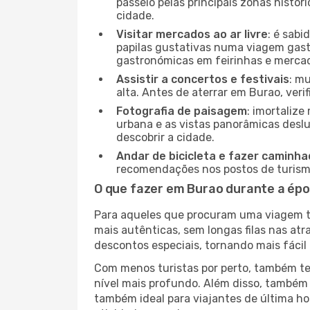
passeio pelas principais zonas histór
cidade.
Visitar mercados ao ar livre
: é sab
papilas gustativas numa viagem gast
gastronómicas em feirinhas e mercado
Assistir a concertos e festivais
: m
alta. Antes de aterrar em Burao, veri
Fotografia de paisagem
: imortaliz
urbana e as vistas panorâmicas desl
descobrir a cidade.
Andar de bicicleta e fazer caminh
recomendações nos postos de turismo 
O que fazer em Burao durante a épo
Para aqueles que procuram uma viagem tra
mais autênticas, sem longas filas nas at
descontos especiais, tornando mais fácil 
Com menos turistas por perto, também ter
nível mais profundo. Além disso, também 
também ideal para viajantes de última hor