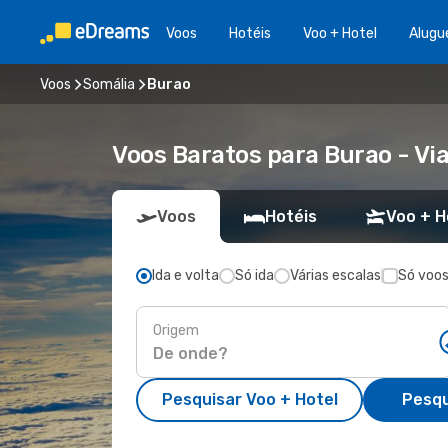
Voos
Hotéis
Voo + Hotel
Alugu
Voos
Somália
Burao
Voos Baratos para Burao - V
Voos
Hotéis
Voo + H
Ida e volta
Só ida
Várias escalas
Só voos
Origem
Pesquisar Voo + Hotel
Pesqu