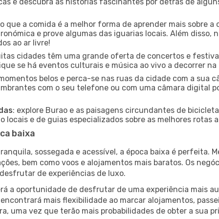
icas e descubra as histórias fascinantes por detrás de algu
ido que a comida é a melhor forma de aprender mais sobre a 
ronómica e prove algumas das iguarias locais. Além disso,
s ao ar livre!
uitas cidades têm uma grande oferta de concertos e festiv
fique se há eventos culturais e música ao vivo a decorrer na
e momentos belos e perca-se nas ruas da cidade com a sua câ
umbrantes com o seu telefone ou com uma câmara digital p
adas
: explore Burao e as paisagens circundantes de bicicleta
locais e de guias especializados sobre as melhores rotas a 
ca baixa
nquila, sossegada e acessível, a época baixa é perfeita. Me
rações, bem como voos e alojamentos mais baratos. Os negó
desfrutar de experiências de luxo.
á a oportunidade de desfrutar de uma experiência mais autê
encontrará mais flexibilidade ao marcar alojamentos, passei
a, uma vez que terão mais probabilidades de obter a sua pri