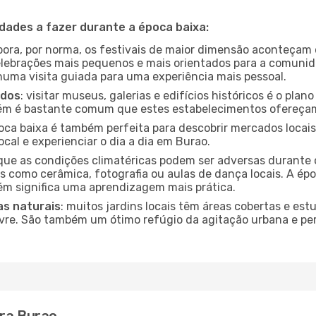
idades a fazer durante a época baixa:
bora, por norma, os festivais de maior dimensão aconteçam 
lebrações mais pequenos e mais orientados para a comuni
 numa visita guiada para uma experiência mais pessoal.
ados
: visitar museus, galerias e edifícios históricos é o pla
bém é bastante comum que estes estabelecimentos ofereçam
poca baixa é também perfeita para descobrir mercados locais
cal e experienciar o dia a dia em Burao.
que as condições climatéricas podem ser adversas durante 
s como cerâmica, fotografia ou aulas de dança locais. A épo
m significa uma aprendizagem mais prática.
as naturais
: muitos jardins locais têm áreas cobertas e est
ivre. São também um ótimo refúgio da agitação urbana e pe