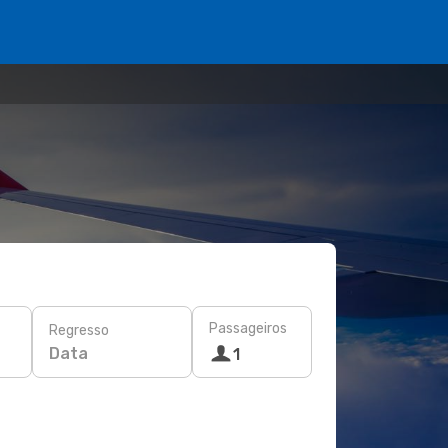
Passageiros
Regresso
Data
1