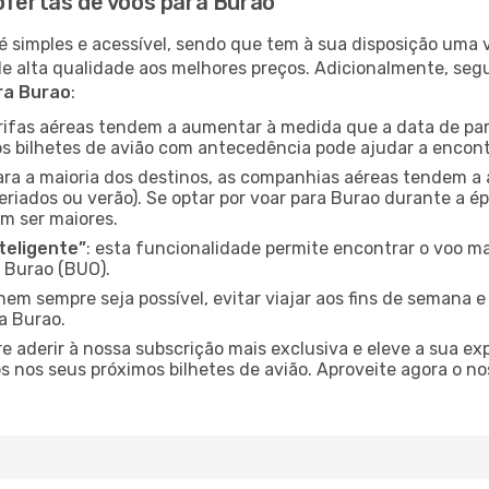
ofertas de voos para Burao
é simples e acessível, sendo que tem à sua disposição uma
de alta qualidade aos melhores preços. Adicionalmente, 
ra Burao
:
arifas aéreas tendem a aumentar à medida que a data de pa
s bilhetes de avião com antecedência pode ajudar a encont
para a maioria dos destinos, as companhias aéreas tendem a
eriados ou verão). Se optar por voar para Burao durante a ép
m ser maiores.
nteligente”
: esta funcionalidade permite encontrar o voo ma
 Burao (BUO).
nem sempre seja possível, evitar viajar aos fins de semana 
a Burao.
re aderir à nossa subscrição mais exclusiva e eleve a sua e
 nos seus próximos bilhetes de avião. Aproveite agora o no