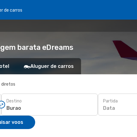
er de carros
iagem barata eDreams
otel
Aluguer de carros
 diretos
Destino
Partida
Data
isar voos