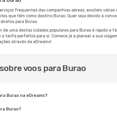
ara Burao
serviços frequentes das companhias aéreas, existem várias
antes que têm como destino Burao. Quer seja devido à conven
diretos para Burao.
ir de uma destas cidades populares para Burao é rápido e fá
e a tarifa perfeitos para si. Comece já a planear a sua viag
ações através da eDreams!
sobre voos para Burao
ara Burao na eDreams?
ara Burao?