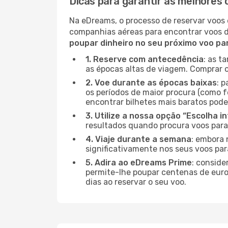
Dicas para garantir as melhores 
Na eDreams, o processo de reservar voos 
companhias aéreas para encontrar voos 
poupar dinheiro no seu próximo voo pa
1. Reserve com antecedência
: as t
as épocas altas de viagem. Comprar o
2. Voe durante as épocas baixas
: 
os períodos de maior procura (como f
encontrar bilhetes mais baratos pode
3. Utilize a nossa opção “Escolha i
resultados quando procura voos para
4. Viaje durante a semana
: embora 
significativamente nos seus voos par
5. Adira ao eDreams Prime
: conside
permite-lhe poupar centenas de euros
dias ao reservar o seu voo.