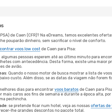
os
 (PSA) de Caen (CFR)? Na eDreams, temos excelentes ofertas
he pouparão dinheiro, sem sacrificar o nível de conforto.
contrar voos low cost
de Caen para Pisa:
 algumas pessoas esperem até ao último minuto para encont
hetes com antecedência. Desta forma, existe uma maior pr
tes de avião.
eas
: Quando o nosso motor de busca mostrar a lista de voos 
baixo custo. Além disso, se as datas da viagem não forem fi
 melhores dias para encontrar
voos baratos
de Caen para Pis
r mais caros aos fins de semana e durante a época alta, por
uma pechincha.
dade
: se pretende ficar num hotel, veja as nossas
ofertas de
recer-lhe grandes descontos no pacote total.