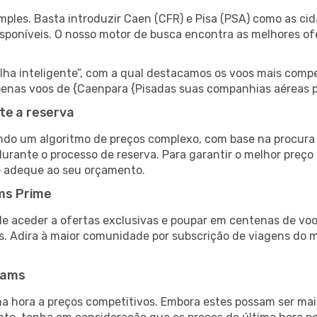
ples. Basta introduzir Caen (CFR) e Pisa (PSA) como as cida
isponíveis. O nosso motor de busca encontra as melhores o
 inteligente”, com a qual destacamos os voos mais compet
 apenas voos de {Caenpara {Pisadas suas companhias aéreas p
te a reserva
do um algoritmo de preços complexo, com base na procura e
urante o processo de reserva. Para garantir o melhor preço 
e adeque ao seu orçamento.
ms Prime
de aceder a ofertas exclusivas e poupar em centenas de voo
s. Adira à maior comunidade por subscrição de viagens do
eams
 hora a preços competitivos. Embora estes possam ser mais