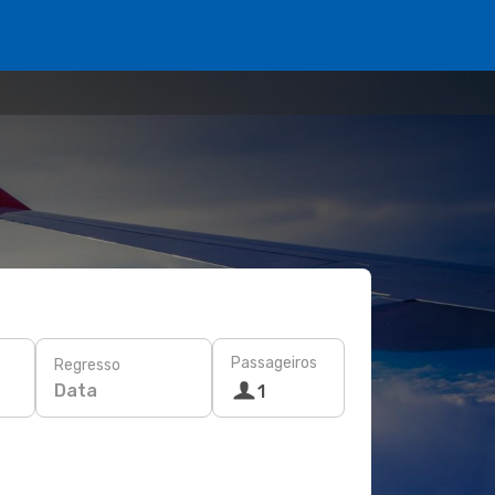
Passageiros
Regresso
Data
1