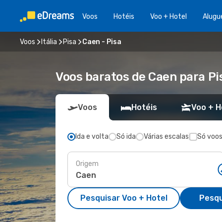
Voos
Hotéis
Voo + Hotel
Alugu
Voos
Itália
Pisa
Caen - Pisa
Voos baratos de Caen para Pi
Voos
Hotéis
Voo + H
Ida e volta
Só ida
Várias escalas
Só voos
Origem
Pesquisar Voo + Hotel
Pesqu