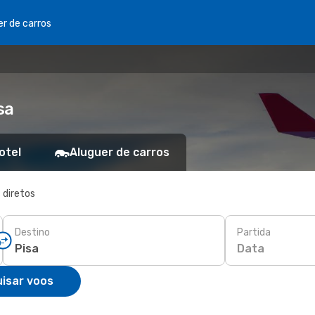
er de carros
sa
otel
Aluguer de carros
 diretos
Destino
Partida
Data
isar voos