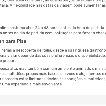
nto, tenha em consideração que os preços de última hora p
Itália. A flexibilidade nas datas da viagem pode aumentar a
online costuma abrir 24 a 48 horas antes da hora de partida
antes do dia da partida com instruções para fazer o check
en para Pisa
férias à descoberta de Itália, desde a sua riqueza gastronó
ara viajar depende das suas preferências e disponibilidade
e procura.
poca alta, mas também com um ambiente animado e mais ofert
s multidões, preços mais baixos em voos e alojamentos e 
vre possam estar limitadas devido às condições climatéricas
o uma experiência mais envolvente.