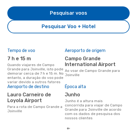
Pesquisar voos
Pesquisar Voo + Hotel
Tempo de voo
Aeroporto de origem
Pre
de 
7 h e 15 m
Campo Grande
18
International Airport
Quando viajares de Campo
Grande para Joinville, isto pode
Um voo de Campo Grande para
Ao voar de Campo Grande para
demorar cerca de 7 h e 15 m. No
Join
Joinville
entanto, a duração do voo pode
cer
variar devido a outros fatores
dad
Aeroporto de destino
Época alta
mes
Lauro Carneiro de
junho
Loyola Airport
junho é a altura mais
concorrida para viajar de Campo
Para a rota de Campo Grande a
Grande para Joinville de acordo
Joinville
com os dados de pesquisa dos
nossos clientes