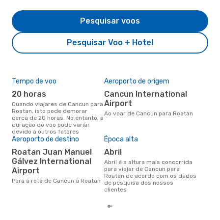
Pesquisar voos
Pesquisar Voo + Hotel
Tempo de voo
Aeroporto de origem
Pre
de 
20 horas
Cancun International
51
Airport
Quando viajares de Cancun para
Roatan, isto pode demorar
Um voo de Cancun para Roatan
Ao voar de Cancun para Roatan
cerca de 20 horas. No entanto, a
na 
duração do voo pode variar
€, 
devido a outros fatores
pre
Aeroporto de destino
Época alta
Roatan Juan Manuel
abril
Gálvez International
abril é a altura mais concorrida
para viajar de Cancun para
Airport
Roatan de acordo com os dados
Para a rota de Cancun a Roatan
de pesquisa dos nossos
clientes