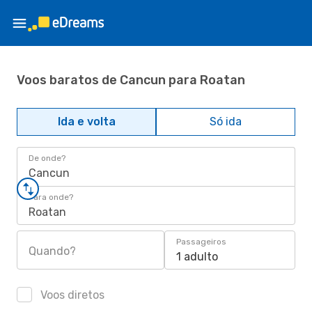
Voos baratos de Cancun para Roatan
Ida e volta
Só ida
De onde?
Cancun
Para onde?
Roatan
Passageiros
Quando?
1 adulto
Voos diretos