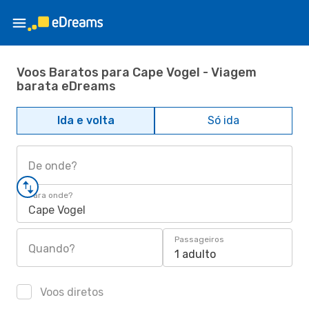
Voos Baratos para Cape Vogel - Viagem
barata eDreams
Ida e volta
Só ida
De onde?
Para onde?
Cape Vogel
Passageiros
Quando?
1 adulto
Voos diretos