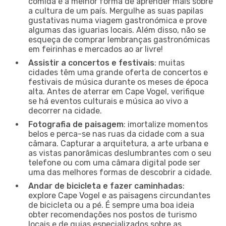
comida é a melhor forma de aprender mais sobre
a cultura de um país. Mergulhe as suas papilas
gustativas numa viagem gastronómica e prove
algumas das iguarias locais. Além disso, não se
esqueça de comprar lembranças gastronómicas
em feirinhas e mercados ao ar livre!
Assistir a concertos e festivais
: muitas
cidades têm uma grande oferta de concertos e
festivais de música durante os meses de época
alta. Antes de aterrar em Cape Vogel, verifique
se há eventos culturais e música ao vivo a
decorrer na cidade.
Fotografia de paisagem
: imortalize momentos
belos e perca-se nas ruas da cidade com a sua
câmara. Capturar a arquitetura, a arte urbana e
as vistas panorâmicas deslumbrantes com o seu
telefone ou com uma câmara digital pode ser
uma das melhores formas de descobrir a cidade.
Andar de bicicleta e fazer caminhadas
:
explore Cape Vogel e as paisagens circundantes
de bicicleta ou a pé. É sempre uma boa ideia
obter recomendações nos postos de turismo
locais e de guias especializados sobre as