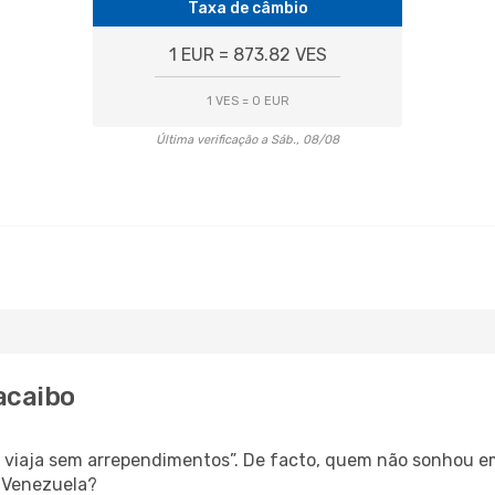
Taxa de câmbio
1 EUR = 873.82 VES
1 VES = 0 EUR
Última verificação a Sáb., 08/08
acaibo
s, viaja sem arrependimentos”. De facto, quem não sonhou e
 Venezuela?