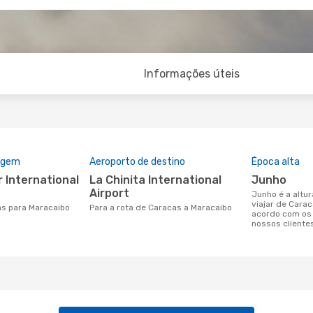
Informações úteis
rigem
Aeroporto de destino
Época alta
La Chinita International
junho
Airport
junho é a altura mais concorrida para
viajar de Cara
as para Maracaibo
Para a rota de Caracas a Maracaibo
acordo com os
nossos cliente