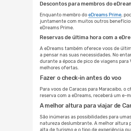
Descontos para membros do eDrea
Enquanto membro do
eDreams Prime
, po
juntamente com muitos outros benefício
eDreams Prime.
Reservas de última hora com a eDr
A eDreams também oferece voos de última
a pensar nas suas necessidades. No enta
durante a época de pico de viagens para 
melhores ofertas.
Fazer o check-in antes do voo
Para voos de Caracas para Maracaibo, o c
reserva com a eDreams, receberá um e-ma
A melhor altura para viajar de C
São inúmeras as possibilidades para umas
natureza deslumbrante. A melhor altura p
alta de turismo e o tipo de experiência qu