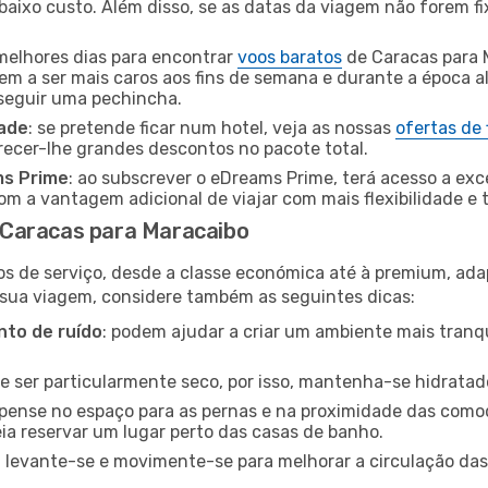
baixo custo. Além disso, se as datas da viagem não forem fi
 melhores dias para encontrar
voos baratos
de Caracas para 
dem a ser mais caros aos fins de semana e durante a época al
nseguir uma pechincha.
dade
: se pretende ficar num hotel, veja as nossas
ofertas de
recer-lhe grandes descontos no pacote total.
ms Prime
: ao subscrever o eDreams Prime, terá acesso a exc
m a vantagem adicional de viajar com mais flexibilidade e 
Caracas para Maracaibo
os de serviço, desde a classe económica até à premium, ad
 sua viagem, considere também as seguintes dicas:
to de ruído
: podem ajudar a criar um ambiente mais tranqu
de ser particularmente seco, por isso, mantenha-se hidratad
 pense no espaço para as pernas e na proximidade das comod
ia reservar um lugar perto das casas de banho.
: levante-se e movimente-se para melhorar a circulação das