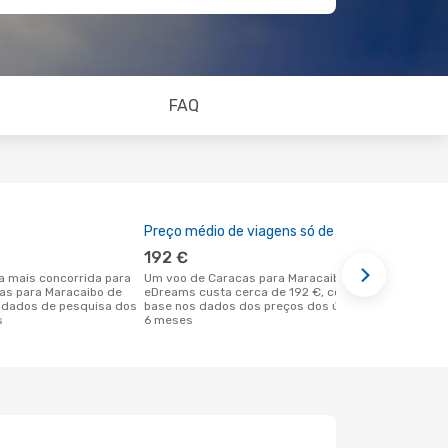
FAQ
Preço médio de viagens só de ida
A melhor al
192 €
junho
Um voo de Caracas para Maracaibo na
abril é uma das melhores alturas para
cas para Maracaibo de
eDreams custa cerca de 192 €, com
voar para M
 dados de pesquisa dos
base nos dados dos preços dos últimos
Caracas de 
s
6 meses
dos nossos 