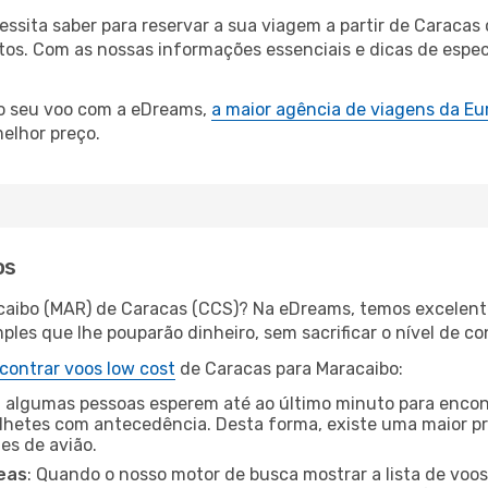
cessita saber para reservar a sua viagem a partir de Cara
os. Com as nossas informações essenciais e dicas de especi
 o seu voo com a eDreams,
a maior agência de viagens da Eu
elhor preço.
os
caibo (MAR) de Caracas (CCS)? Na eDreams, temos excelente
les que lhe pouparão dinheiro, sem sacrificar o nível de co
contrar voos low cost
de Caracas para Maracaibo:
 algumas pessoas esperem até ao último minuto para encont
hetes com antecedência. Desta forma, existe uma maior pr
tes de avião.
eas
: Quando o nosso motor de busca mostrar a lista de voos 