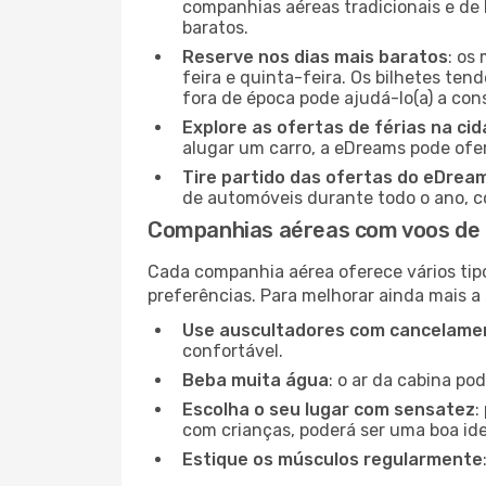
companhias aéreas tradicionais e de 
baratos.
Reserve nos dias mais baratos
: os
feira e quinta-feira. Os bilhetes ten
fora de época pode ajudá-lo(a) a co
Explore as ofertas de férias na ci
alugar um carro, a eDreams pode ofe
Tire partido das ofertas do eDrea
de automóveis durante todo o ano, co
Companhias aéreas com voos de 
Cada companhia aérea oferece vários tip
preferências. Para melhorar ainda mais a
Use auscultadores com cancelamen
confortável.
Beba muita água
: o ar da cabina po
Escolha o seu lugar com sensatez
:
com crianças, poderá ser uma boa ide
Estique os músculos regularmente