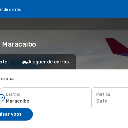
er de carros
a Maracaibo
otel
Aluguer de carros
 diretos
Destino
Partida
Data
isar voos