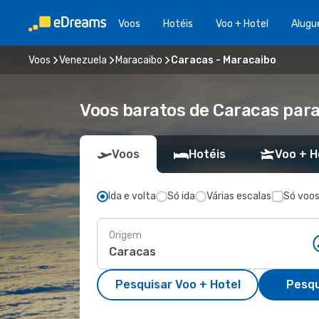
Voos
Hotéis
Voo + Hotel
Alugu
Voos
Venezuela
Maracaibo
Caracas - Maracaibo
Voos baratos de Caracas par
Voos
Hotéis
Voo + H
Ida e volta
Só ida
Várias escalas
Só voos
Origem
Pesquisar Voo + Hotel
Pesqu