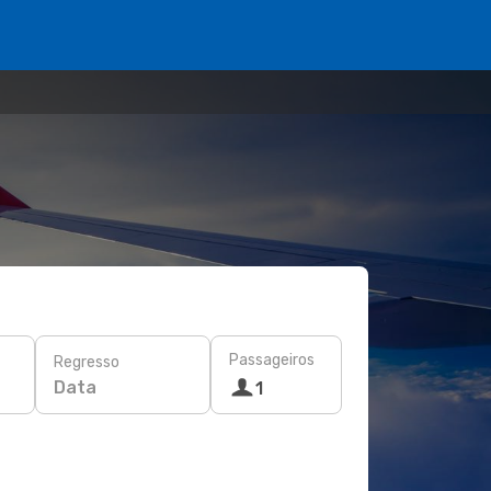
Passageiros
Regresso
Data
1