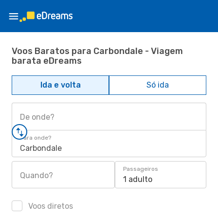
Voos Baratos para Carbondale - Viagem
barata eDreams
Ida e volta
Só ida
De onde?
Para onde?
Carbondale
Passageiros
Quando?
1 adulto
Voos diretos