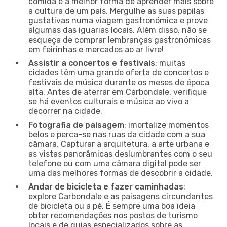
comida é a melhor forma de aprender mais sobre
a cultura de um país. Mergulhe as suas papilas
gustativas numa viagem gastronómica e prove
algumas das iguarias locais. Além disso, não se
esqueça de comprar lembranças gastronómicas
em feirinhas e mercados ao ar livre!
Assistir a concertos e festivais
: muitas
cidades têm uma grande oferta de concertos e
festivais de música durante os meses de época
alta. Antes de aterrar em Carbondale, verifique
se há eventos culturais e música ao vivo a
decorrer na cidade.
Fotografia de paisagem
: imortalize momentos
belos e perca-se nas ruas da cidade com a sua
câmara. Capturar a arquitetura, a arte urbana e
as vistas panorâmicas deslumbrantes com o seu
telefone ou com uma câmara digital pode ser
uma das melhores formas de descobrir a cidade.
Andar de bicicleta e fazer caminhadas
:
explore Carbondale e as paisagens circundantes
de bicicleta ou a pé. É sempre uma boa ideia
obter recomendações nos postos de turismo
locais e de guias especializados sobre as