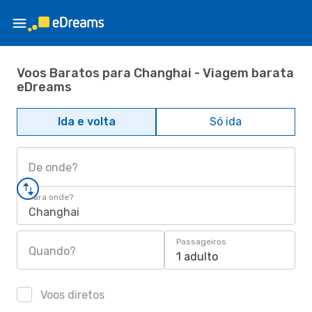
Voos Baratos para Changhai - Viagem barata
eDreams
Ida e volta
Só ida
De onde?
Para onde?
Changhai
Passageiros
Quando?
1 adulto
Voos diretos