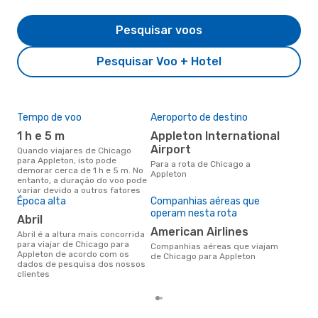
Pesquisar voos
Pesquisar Voo + Hotel
Tempo de voo
Aeroporto de destino
Pre
de 
1 h e 5 m
Appleton International
2
Airport
Quando viajares de Chicago
para Appleton, isto pode
Um voo de Chicago para
Para a rota de Chicago a
demorar cerca de 1 h e 5 m. No
App
Appleton
entanto, a duração do voo pode
cer
variar devido a outros fatores
dad
Época alta
Companhias aéreas que
mes
operam nesta rota
abril
American Airlines
abril é a altura mais concorrida
para viajar de Chicago para
Companhias aéreas que viajam
Appleton de acordo com os
de Chicago para Appleton
dados de pesquisa dos nossos
clientes