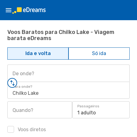
Voos Baratos para Chilko Lake - Viagem
barata eDreams
Ida e volta
Só ida
De onde?
Para onde?
Chilko Lake
Passageiros
Quando?
1 adulto
Voos diretos