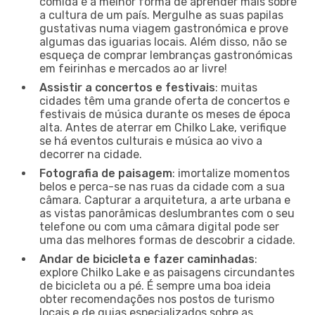
comida é a melhor forma de aprender mais sobre
a cultura de um país. Mergulhe as suas papilas
gustativas numa viagem gastronómica e prove
algumas das iguarias locais. Além disso, não se
esqueça de comprar lembranças gastronómicas
em feirinhas e mercados ao ar livre!
Assistir a concertos e festivais
: muitas
cidades têm uma grande oferta de concertos e
festivais de música durante os meses de época
alta. Antes de aterrar em Chilko Lake, verifique
se há eventos culturais e música ao vivo a
decorrer na cidade.
Fotografia de paisagem
: imortalize momentos
belos e perca-se nas ruas da cidade com a sua
câmara. Capturar a arquitetura, a arte urbana e
as vistas panorâmicas deslumbrantes com o seu
telefone ou com uma câmara digital pode ser
uma das melhores formas de descobrir a cidade.
Andar de bicicleta e fazer caminhadas
:
explore Chilko Lake e as paisagens circundantes
de bicicleta ou a pé. É sempre uma boa ideia
obter recomendações nos postos de turismo
locais e de guias especializados sobre as