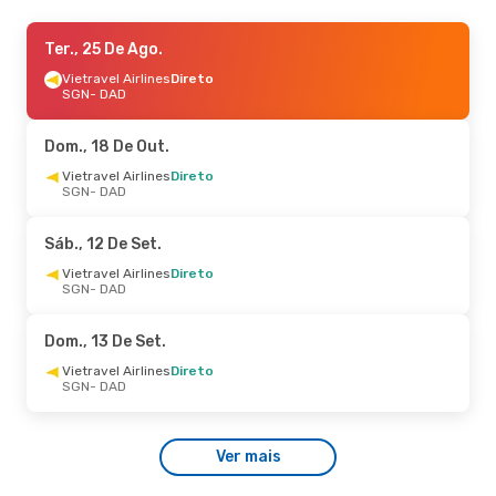
Sáb., 5 De Set.
Ter., 25 De Ago.
- Seg., 7 De Set.
Vietravel Airlines
Vietravel Airlines
Direto
Direto
SGN
SGN
- DAD
- DAD
Vietravel Airlines
Direto
DAD
- SGN
Dom., 18 De Out.
Sáb., 22 De Ago.
Vietravel Airlines
- Seg., 24 De Ago.
Direto
SGN
- DAD
Vietravel Airlines
Direto
SGN
- DAD
Vietravel Airlines
Direto
Sáb., 12 De Set.
DAD
- SGN
Vietravel Airlines
Direto
SGN
- DAD
Dom., 13 De Set.
Vietravel Airlines
Direto
SGN
- DAD
Ver mais