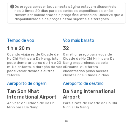
Os preços apresentados nesta página estavam disponíveis
nos últimos 20 dias para os períodos especificados e não
devem ser considerados o preço final oferecido. Observe que a
disponibilidade e os preços estão sujeitos a alterações.
Tempo de voo
Voo mais barato
Épo
1 h e 20 m
32
ab
Quando viajares de Cidade de
O melhor preço para voos de
abril é a altura mais concorrida
Ho Chi Minh para Da Nang, isto
Cidade de Ho Chi Minh para Da
para
pode demorar cerca de 1 h e 20
Nang proporcionados pela
Min
m. No entanto, a duração do voo
eDreams, que foram
com
pode variar devido a outros
encontrados pelos nossos
nos
fatores
clientes nos últimos 3 dias
Pre
de 
Aeroporto de origem
Aeroporto de destino
75
Tan Son Nhat
Da Nang International
Um voo de Cidade de Ho Chi
International Airport
Airport
Min
cus
Ao voar de Cidade de Ho Chi
Para a rota de Cidade de Ho Chi
nos
Minh para Da Nang
Minh a Da Nang
últ