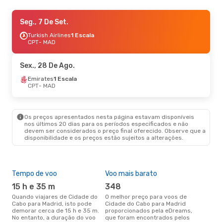
Dom., 30 De Ago.
Seg., 7 De Set.
- Dom., 6 De Set.
Emirates
Turkish Airlines
1 Escala
1 Escala
CPT
CPT
- MAD
- MAD
Emirates
1 Escala
MAD
- CPT
Sex., 28 De Ago.
Emirates
1 Escala
CPT
- MAD
Os preços apresentados nesta página estavam disponíveis
nos últimos 20 dias para os períodos especificados e não
devem ser considerados o preço final oferecido. Observe que a
disponibilidade e os preços estão sujeitos a alterações.
Tempo de voo
Voo mais barato
Épo
15 h e 35 m
348
j
Quando viajares de Cidade do
O melhor preço para voos de
junho é a altura mais
Cabo para Madrid, isto pode
Cidade do Cabo para Madrid
conc
demorar cerca de 15 h e 35 m.
proporcionados pela eDreams,
Cid
No entanto, a duração do voo
que foram encontrados pelos
aco