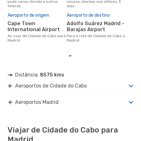
pode variar devido a outros
nossos clientes nos últimos 3
pes
fatores
dias
A m
res
Aeroporto de origem
Aeroporto de destino
j
Cape Town
Adolfo Suárez Madrid -
janeiro é uma das melhores
International Airport
Barajas Airport
altu
Ao voar de Cidade do Cabo para
Para a rota de Cidade do Cabo a
com
Madrid
Madrid
de 
dos
Distância:
8575 kms
Aeroportos de Cidade do Cabo
Aeroportos Madrid
Viajar de Cidade do Cabo para
Madrid