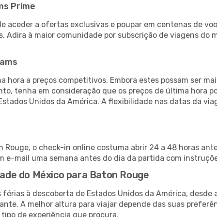
ms Prime
de aceder a ofertas exclusivas e poupar em centenas de voo
s. Adira à maior comunidade por subscrição de viagens do
eams
 hora a preços competitivos. Embora estes possam ser mais
nto, tenha em consideração que os preços de última hora p
Estados Unidos da América. A flexibilidade nas datas da v
 Rouge, o check-in online costuma abrir 24 a 48 horas ant
m e-mail uma semana antes do dia da partida com instruções
idade do México para Baton Rouge
s férias à descoberta de Estados Unidos da América, desde 
ante. A melhor altura para viajar depende das suas preferê
 tipo de experiência que procura.