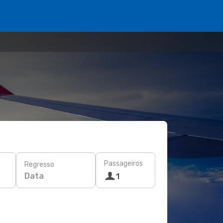
Passageiros
Regresso
Data
1