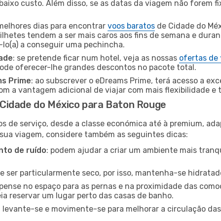
baixo custo. Além disso, se as datas da viagem não forem fi
 melhores dias para encontrar
voos baratos
de Cidade do Méx
bilhetes tendem a ser mais caros aos fins de semana e durant
lo(a) a conseguir uma pechincha.
dade
: se pretende ficar num hotel, veja as nossas
ofertas de
pode oferecer-lhe grandes descontos no pacote total.
ms Prime
: ao subscrever o eDreams Prime, terá acesso a exc
m a vantagem adicional de viajar com mais flexibilidade e 
Cidade do México para Baton Rouge
os de serviço, desde a classe económica até à premium, ad
 sua viagem, considere também as seguintes dicas:
to de ruído
: podem ajudar a criar um ambiente mais tranqu
de ser particularmente seco, por isso, mantenha-se hidratad
 pense no espaço para as pernas e na proximidade das comod
ia reservar um lugar perto das casas de banho.
: levante-se e movimente-se para melhorar a circulação das