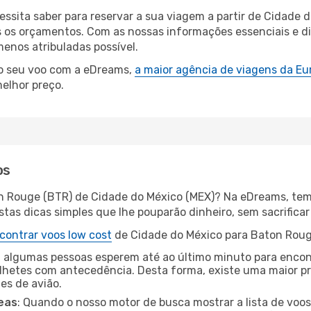
cessita saber para reservar a sua viagem a partir de Cidad
os orçamentos. Com as nossas informações essenciais e dic
enos atribuladas possível.
 o seu voo com a eDreams,
a maior agência de viagens da Eu
elhor preço.
os
on Rouge (BTR) de Cidade do México (MEX)? Na eDreams, temo
as dicas simples que lhe pouparão dinheiro, sem sacrificar 
contrar voos low cost
de Cidade do México para Baton Roug
 algumas pessoas esperem até ao último minuto para encont
hetes com antecedência. Desta forma, existe uma maior pr
tes de avião.
eas
: Quando o nosso motor de busca mostrar a lista de voos 