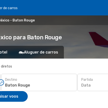
er de carros
México - Baton Rouge
éxico para Baton Rouge
otel
Aluguer de carros
 diretos
Destino
Partida
Data
isar voos