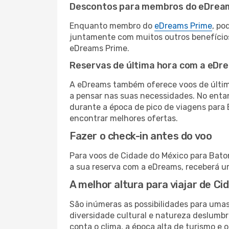
Descontos para membros do eDrea
Enquanto membro do
eDreams Prime
, po
juntamente com muitos outros benefício
eDreams Prime.
Reservas de última hora com a eDr
A eDreams também oferece voos de última
a pensar nas suas necessidades. No enta
durante a época de pico de viagens para 
encontrar melhores ofertas.
Fazer o check-in antes do voo
Para voos de Cidade do México para Baton
a sua reserva com a eDreams, receberá u
A melhor altura para viajar de C
São inúmeras as possibilidades para uma
diversidade cultural e natureza deslumbr
conta o clima, a época alta de turismo e o