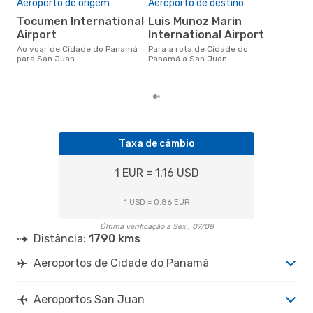
de 
Aeroporto de origem
Aeroporto de destino
4
Tocumen International
Luis Munoz Marin
Airport
International Airport
Um voo de Cidade do Panamá
par
Ao voar de Cidade do Panamá
Para a rota de Cidade do
cus
para San Juan
Panamá a San Juan
nos
últ
Taxa de câmbio
1 EUR = 1.16 USD
1 USD = 0.86 EUR
Última verificação a Sex., 07/08
Distância:
1790 kms
Aeroportos de Cidade do Panamá
Aeroportos San Juan