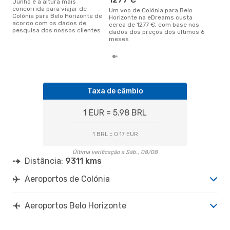
junho é a altura mais
concorrida para viajar de
Um voo de Colónia para Belo
Colónia para Belo Horizonte de
Horizonte na eDreams custa
acordo com os dados de
cerca de 1277 €, com base nos
pesquisa dos nossos clientes
dados dos preços dos últimos 6
meses
Taxa de câmbio
1 EUR = 5.98 BRL
1 BRL = 0.17 EUR
Última verificação a Sáb., 08/08
Distância:
9311 kms
Aeroportos de Colónia
Aeroportos Belo Horizonte