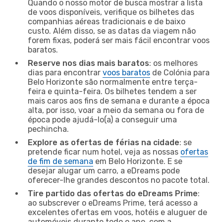
Quando o nosso motor de busca mostrar a lista
de voos disponíveis, verifique os bilhetes das
companhias aéreas tradicionais e de baixo
custo. Além disso, se as datas da viagem não
forem fixas, poderá ser mais fácil encontrar voos
baratos.
Reserve nos dias mais baratos
: os melhores
dias para encontrar
voos baratos
de Colónia para
Belo Horizonte são normalmente entre terça-
feira e quinta-feira. Os bilhetes tendem a ser
mais caros aos fins de semana e durante a época
alta, por isso, voar a meio da semana ou fora de
época pode ajudá-lo(a) a conseguir uma
pechincha.
Explore as ofertas de férias na cidade
: se
pretende ficar num hotel, veja as nossas
ofertas
de fim de semana
em Belo Horizonte. E se
desejar alugar um carro, a eDreams pode
oferecer-lhe grandes descontos no pacote total.
Tire partido das ofertas do eDreams Prime
:
ao subscrever o eDreams Prime, terá acesso a
excelentes ofertas em voos, hotéis e aluguer de
automóveis durante todo o ano, com a