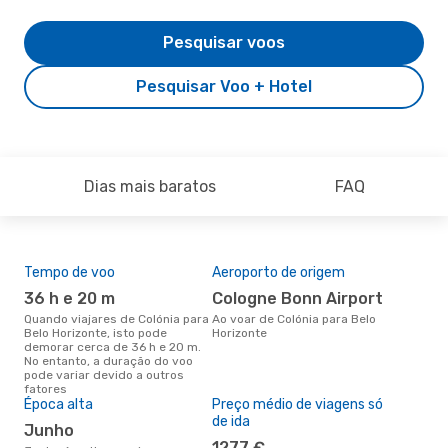
Pesquisar voos
Pesquisar Voo + Hotel
Dias mais baratos
FAQ
Tempo de voo
Aeroporto de origem
A m
res
36 h e 20 m
Cologne Bonn Airport
m
Quando viajares de Colónia para
Ao voar de Colónia para Belo
Belo Horizonte, isto pode
Horizonte
março é uma das melhores
demorar cerca de 36 h e 20 m.
altu
No entanto, a duração do voo
Hor
pode variar devido a outros
Col
fatores
dad
Época alta
Preço médio de viagens só
de ida
junho
1277 €