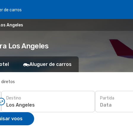
er de carros
Los Angeles
ra Los Angeles
otel
Aluguer de carros
 diretos
Destino
Partida
Data
isar voos