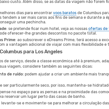
baixo custo. Além disso, se as datas da viagem não forem fi
 melhores dias para encontrar
voos baratos
de Columbus para
es tendem a ser mais caros aos fins de semana e durante a é
 conseguir uma pechincha.
dade
: se pretende ficar num hotel, veja as nossas
ofertas de
pode oferecer-lhe grandes descontos no pacote total.
ms Prime
: ao subscrever o eDreams Prime, terá acesso a exc
m a vantagem adicional de viajar com mais flexibilidade e 
Columbus para Los Angeles
os de serviço, desde a classe económica até à premium, ad
 sua viagem, considere também as seguintes dicas:
to de ruído
: podem ajudar a criar um ambiente mais tranqu
de ser particularmente seco, por isso, mantenha-se hidratad
 pense no espaço para as pernas e na proximidade das comod
ia reservar um lugar perto das casas de banho.
: levante-se e movimente-se para melhorar a circulação das