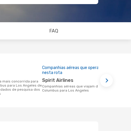
FAQ
Companhias aéreas que operam
Preço médi
nesta rota
205 €
Spirit Airlines
Um voo de Columbus para Los Angeles
mbus para Los Angeles de
na eDreams 
Companhias aéreas que viajam de
 dados de pesquisa dos
base nos da
Columbus para Los Angeles
s
6 meses