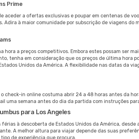
ms Prime
de aceder a ofertas exclusivas e poupar em centenas de voo
s. Adira à maior comunidade por subscrição de viagens do
eams
 hora a preços competitivos. Embora estes possam ser mais
nto, tenha em consideração que os preços de última hora p
Estados Unidos da América. A flexibilidade nas datas da v
o check-in online costuma abrir 24 a 48 horas antes da hor
il uma semana antes do dia da partida com instruções para
olumbus para Los Angeles
s férias à descoberta de Estados Unidos da América, desde 
ante. A melhor altura para viajar depende das suas preferê
 tipo de experiência que procura.