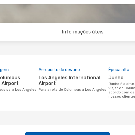
Informações úteis
rigem
Aeroporto de destino
Época alta
Los Angeles International
junho
 Airport
Airport
junho é a altura mais concorrida para
viajar de Colu
mbus para Los Angeles
Para a rota de Columbus a Los Angeles
acordo com os
nossos cliente