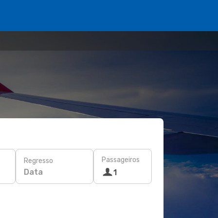
Passageiros
Regresso
Data
1