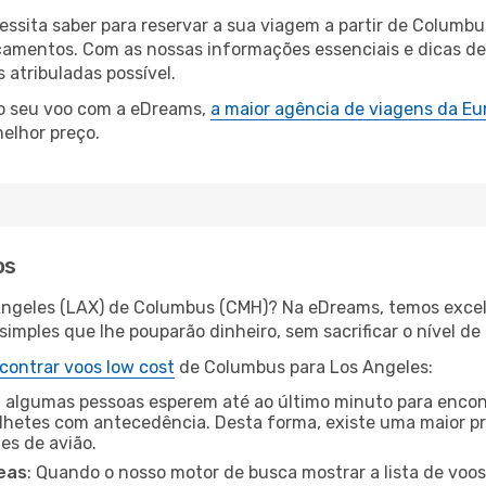
cessita saber para reservar a sua viagem a partir de Colu
amentos. Com as nossas informações essenciais e dicas de e
atribuladas possível.
 o seu voo com a eDreams,
a maior agência de viagens da Eu
elhor preço.
os
 Angeles (LAX) de Columbus (CMH)? Na eDreams, temos excele
imples que lhe pouparão dinheiro, sem sacrificar o nível de
contrar voos low cost
de Columbus para Los Angeles:
 algumas pessoas esperem até ao último minuto para encont
hetes com antecedência. Desta forma, existe uma maior pr
tes de avião.
eas
: Quando o nosso motor de busca mostrar a lista de voos 