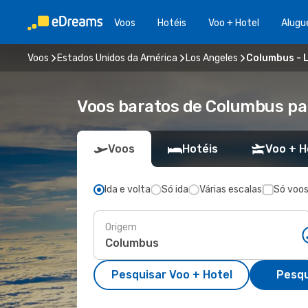
Voos
Hotéis
Voo + Hotel
Alugu
Voos
Estados Unidos da América
Los Angeles
Columbus - 
Voos baratos de Columbus pa
Voos
Hotéis
Voo + H
Ida e volta
Só ida
Várias escalas
Só voos
Origem
Pesquisar Voo + Hotel
Pesqu