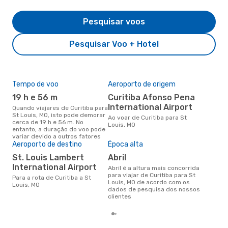
Pesquisar voos
Pesquisar Voo + Hotel
Tempo de voo
Aeroporto de origem
Pre
de 
19 h e 56 m
Curitiba Afonso Pena
4
International Airport
Quando viajares de Curitiba para
St Louis, MO, isto pode demorar
Um voo de Curitiba para St
Ao voar de Curitiba para St
cerca de 19 h e 56 m. No
Lou
Louis, MO
entanto, a duração do voo pode
cer
variar devido a outros fatores
dad
Aeroporto de destino
Época alta
mes
St. Louis Lambert
abril
International Airport
abril é a altura mais concorrida
para viajar de Curitiba para St
Para a rota de Curitiba a St
Louis, MO de acordo com os
Louis, MO
dados de pesquisa dos nossos
clientes