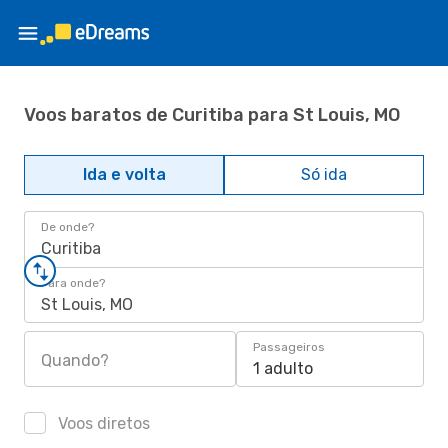
Voos baratos de Curitiba para St Louis, MO
Ida e volta
Só ida
De onde?
Curitiba
Para onde?
St Louis, MO
Passageiros
Quando?
1 adulto
Voos diretos