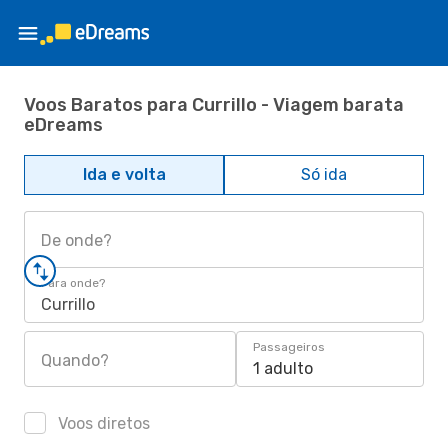
Voos Baratos para Currillo - Viagem barata
eDreams
Ida e volta
Só ida
De onde?
Para onde?
Currillo
Passageiros
Quando?
1 adulto
Voos diretos