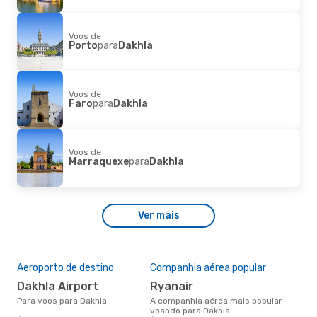
Voos de
Porto
para
Dakhla
Voos de
Faro
para
Dakhla
Voos de
Marraquexe
para
Dakhla
Ver mais
Aeroporto de destino
Companhia aérea popular
Dakhla Airport
Ryanair
Para voos para Dakhla
A companhia aérea mais popular
voando para Dakhla