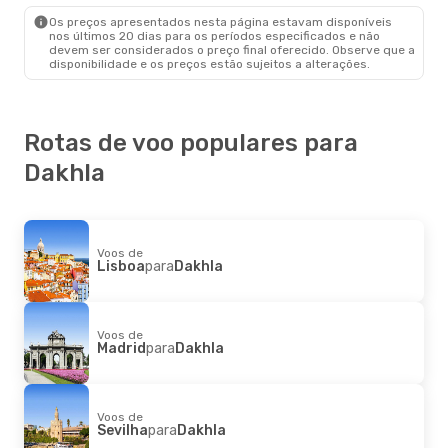
Dakhla
- Madrid
Os preços apresentados nesta página estavam disponíveis
nos últimos 20 dias para os períodos especificados e não
devem ser considerados o preço final oferecido. Observe que a
disponibilidade e os preços estão sujeitos a alterações.
Rotas de voo populares para
Dakhla
Voos de
Lisboa
para
Dakhla
Voos de
Madrid
para
Dakhla
Voos de
Sevilha
para
Dakhla