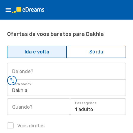
Ofertas de voos baratos para Dakhla
Ida e volta
Só ida
De onde?
Para onde?
Dakhla
Passageiros
Quando?
1 adulto
Voos diretos