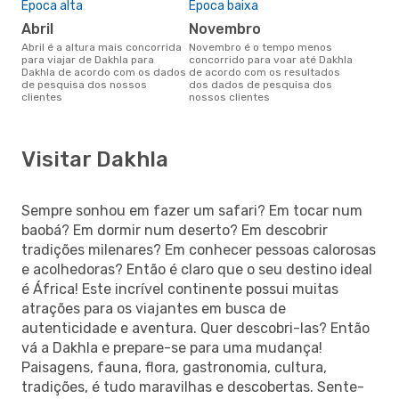
Época alta
Época baixa
abril
novembro
abril é a altura mais concorrida
novembro é o tempo menos
para viajar de Dakhla para
concorrido para voar até Dakhla
Dakhla de acordo com os dados
de acordo com os resultados
de pesquisa dos nossos
dos dados de pesquisa dos
clientes
nossos clientes
Visitar Dakhla
Sempre sonhou em fazer um safari? Em tocar num
baobá? Em dormir num deserto? Em descobrir
tradições milenares? Em conhecer pessoas calorosas
e acolhedoras? Então é claro que o seu destino ideal
é África! Este incrível continente possui muitas
atrações para os viajantes em busca de
autenticidade e aventura. Quer descobri-las? Então
vá a Dakhla e prepare-se para uma mudança!
Paisagens, fauna, flora, gastronomia, cultura,
tradições, é tudo maravilhas e descobertas. Sente-