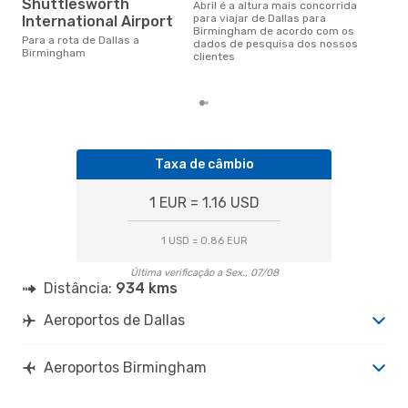
ma
Shuttlesworth
abril é a altura mais concorrida
para viajar de Dallas para
International Airport
abril é uma das melhores
Birmingham de acordo com os
altu
Para a rota de Dallas a
dados de pesquisa dos nossos
Bir
Birmingham
clientes
Dal
reai
Taxa de câmbio
1 EUR = 1.16 USD
1 USD = 0.86 EUR
Última verificação a Sex., 07/08
Distância:
934 kms
Aeroportos de Dallas
Aeroportos Birmingham