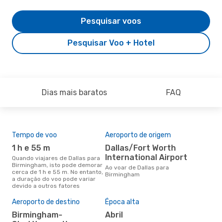
Pesquisar voos
Pesquisar Voo + Hotel
Dias mais baratos
FAQ
Tempo de voo
Aeroporto de origem
Com
ope
1 h e 55 m
Dallas/Fort Worth
A
International Airport
Quando viajares de Dallas para
Birmingham, isto pode demorar
Companhias aéreas que viajam
Ao voar de Dallas para
cerca de 1 h e 55 m. No entanto,
de 
Birmingham
a duração do voo pode variar
devido a outros fatores
Aeroporto de destino
Época alta
A m
res
Birmingham-
abril