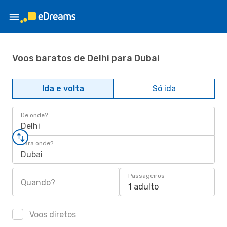
Voos baratos de Delhi para Dubai
Ida e volta
Só ida
De onde?
Delhi
Para onde?
Dubai
Passageiros
Quando?
1 adulto
Voos diretos