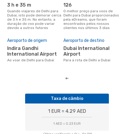
3 h e 35 m
126
j
Quando viajares de Delhi para
O melhor preço para voos de
junho é a altura mais
Dubai, isto pode demorar cerca
Delhi para Dubai proporcionados
conc
de 3 h e 35 m. No entanto, a
pela eDreams, que foram
par
duração do voo pode variar
encontrados pelos nossos
dad
devido a outros fatores
clientes nos últimos 3 dias
clie
Pre
de 
Aeroporto de origem
Aeroporto de destino
2
Indira Gandhi
Dubai International
Um voo de Delhi para Dubai na
International Airport
Airport
eDr
com
Ao voar de Delhi para Dubai
Para a rota de Delhi a Dubai
dos
Taxa de câmbio
1 EUR = 4.29 AED
1 AED = 0.23 EUR