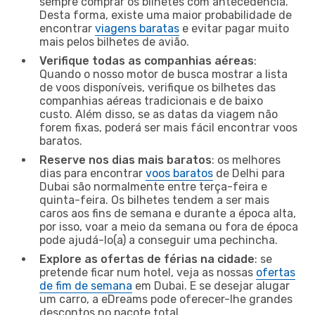
sempre comprar os bilhetes com antecedência.
Desta forma, existe uma maior probabilidade de
encontrar
viagens baratas
e evitar pagar muito
mais pelos bilhetes de avião.
Verifique todas as companhias aéreas
:
Quando o nosso motor de busca mostrar a lista
de voos disponíveis, verifique os bilhetes das
companhias aéreas tradicionais e de baixo
custo. Além disso, se as datas da viagem não
forem fixas, poderá ser mais fácil encontrar voos
baratos.
Reserve nos dias mais baratos
: os melhores
dias para encontrar
voos baratos
de Delhi para
Dubai são normalmente entre terça-feira e
quinta-feira. Os bilhetes tendem a ser mais
caros aos fins de semana e durante a época alta,
por isso, voar a meio da semana ou fora de época
pode ajudá-lo(a) a conseguir uma pechincha.
Explore as ofertas de férias na cidade
: se
pretende ficar num hotel, veja as nossas
ofertas
de fim de semana
em Dubai. E se desejar alugar
um carro, a eDreams pode oferecer-lhe grandes
descontos no pacote total.