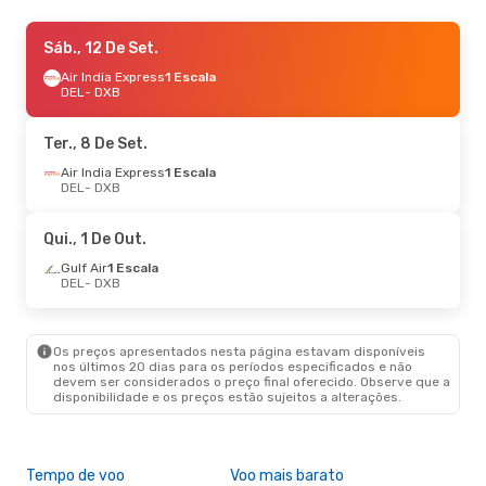
Seg., 14 De Set.
Sáb., 12 De Set.
- Seg., 21 De Set.
IndiGo
Air India Express
1 Escala
1 Escala
DEL
DEL
- DXB
- DXB
Etihad Airways
1 Escala
DXB
- DEL
Ter., 8 De Set.
Qua., 7 De Out.
Air India Express
- Qua., 14 De Out.
1 Escala
DEL
- DXB
Gulf Air
1 Escala
DEL
- DXB
Air India Express
1 Escala
Qui., 1 De Out.
DXB
- DEL
Gulf Air
1 Escala
DEL
- DXB
Qua., 23 De Set.
- Dom., 27 De Set.
Air India Express
1 Escala
DEL
- DXB
Os preços apresentados nesta página estavam disponíveis
Air India Express
1 Escala
nos últimos 20 dias para os períodos especificados e não
DXB
- DEL
devem ser considerados o preço final oferecido. Observe que a
disponibilidade e os preços estão sujeitos a alterações.
Tempo de voo
Voo mais barato
Épo