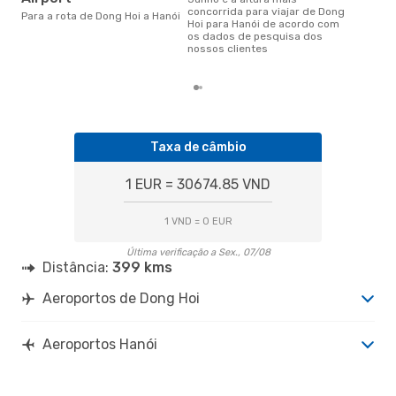
agosto é uma das melhores
concorrida para viajar de Dong
Para a rota de Dong Hoi a Hanói
altu
Hoi para Hanói de acordo com
com
os dados de pesquisa dos
aco
nossos clientes
nos
Taxa de câmbio
1 EUR = 30674.85 VND
1 VND = 0 EUR
Última verificação a Sex., 07/08
Distância:
399 kms
Aeroportos de Dong Hoi
Aeroportos Hanói