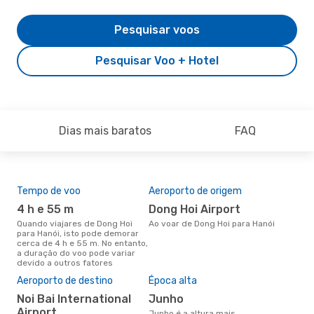
Pesquisar voos
Pesquisar Voo + Hotel
Dias mais baratos
FAQ
Tempo de voo
Aeroporto de origem
Com
ope
4 h e 55 m
Dong Hoi Airport
V
Quando viajares de Dong Hoi
Ao voar de Dong Hoi para Hanói
para Hanói, isto pode demorar
Companhias aéreas que viajam
cerca de 4 h e 55 m. No entanto,
de 
a duração do voo pode variar
devido a outros fatores
A m
Aeroporto de destino
Época alta
res
Noi Bai International
junho
ab
Airport
junho é a altura mais