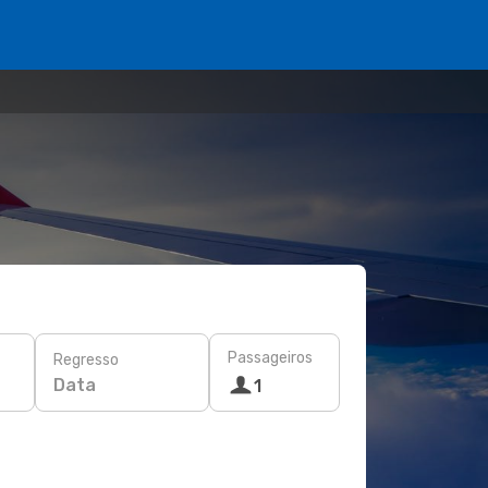
Passageiros
Regresso
Data
1