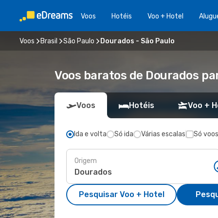
Voos
Hotéis
Voo + Hotel
Alugu
Voos
Brasil
São Paulo
Dourados - São Paulo
Voos baratos de Dourados pa
Voos
Hotéis
Voo + H
Ida e volta
Só ida
Várias escalas
Só voos
Origem
Pesquisar Voo + Hotel
Pesqu