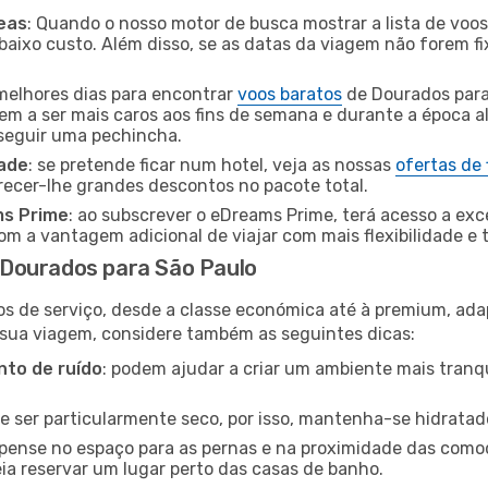
eas
: Quando o nosso motor de busca mostrar a lista de voos 
baixo custo. Além disso, se as datas da viagem não forem fi
 melhores dias para encontrar
voos baratos
de Dourados para
dem a ser mais caros aos fins de semana e durante a época al
nseguir uma pechincha.
dade
: se pretende ficar num hotel, veja as nossas
ofertas de
recer-lhe grandes descontos no pacote total.
ms Prime
: ao subscrever o eDreams Prime, terá acesso a exc
m a vantagem adicional de viajar com mais flexibilidade e 
Dourados para São Paulo
os de serviço, desde a classe económica até à premium, ad
 sua viagem, considere também as seguintes dicas:
to de ruído
: podem ajudar a criar um ambiente mais tranqu
de ser particularmente seco, por isso, mantenha-se hidratad
 pense no espaço para as pernas e na proximidade das comod
ia reservar um lugar perto das casas de banho.