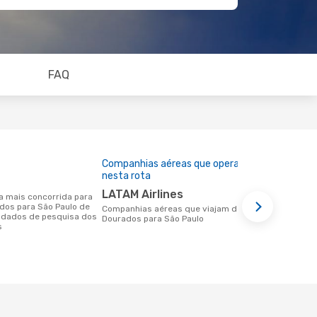
FAQ
Companhias aéreas que operam
Preço médi
nesta rota
319 €
LATAM Airlines
Um voo de Dourados para São Paulo na
ados para São Paulo de
eDreams cus
Companhias aéreas que viajam de
 dados de pesquisa dos
base nos da
Dourados para São Paulo
s
6 meses