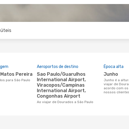
úteis
rigem
Aeroportos de destino
Época alta
e Matos Pereira
Sao Paulo/Guarulhos
junho
International Airport,
dos para São Paulo
junho é a altura mais concorrida para
viajar de Dour
Viracopos/Campinas
acordo com os
International Airport,
nossos cliente
Congonhas Airport
Ao viajar de Dourados a São Paulo