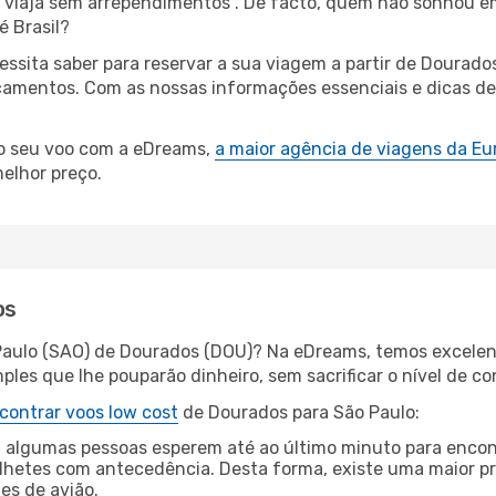
s, viaja sem arrependimentos”. De facto, quem não sonhou e
é Brasil?
cessita saber para reservar a sua viagem a partir de Dour
mentos. Com as nossas informações essenciais e dicas de e
 o seu voo com a eDreams,
a maior agência de viagens da Eu
elhor preço.
os
Paulo (SAO) de Dourados (DOU)? Na eDreams, temos excelent
les que lhe pouparão dinheiro, sem sacrificar o nível de co
contrar voos low cost
de Dourados para São Paulo:
 algumas pessoas esperem até ao último minuto para encont
hetes com antecedência. Desta forma, existe uma maior pr
tes de avião.