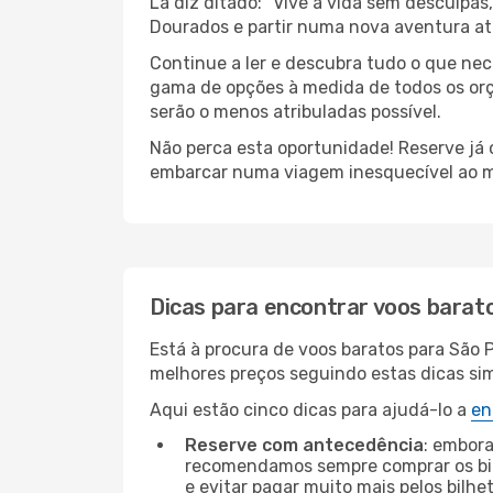
Lá diz ditado: “Vive a vida sem desculpa
Dourados e partir numa nova aventura at
Continue a ler e descubra tudo o que ne
gama de opções à medida de todos os orça
serão o menos atribuladas possível.
Não perca esta oportunidade! Reserve já
embarcar numa viagem inesquecível ao m
Dicas para encontrar voos barat
Está à procura de voos baratos para São 
melhores preços seguindo estas dicas simp
Aqui estão cinco dicas para ajudá-lo a
en
Reserve com antecedência
: embora
recomendamos sempre comprar os bil
e evitar pagar muito mais pelos bilhe