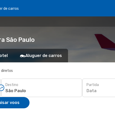
er de carros
ra São Paulo
otel
Aluguer de carros
 diretos
Destino
Partida
Data
isar voos