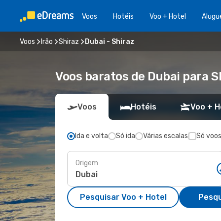
Voos
Hotéis
Voo + Hotel
Alugu
Voos
Irão
Shiraz
Dubai - Shiraz
Voos baratos de Dubai para S
Voos
Hotéis
Voo + H
Ida e volta
Só ida
Várias escalas
Só voos
Origem
Pesquisar Voo + Hotel
Pesqu