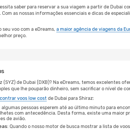
cessita saber para reservar a sua viagem a partir de Duba
Com as nossas informações essenciais e dicas de especialis
 o seu voo com a eDreams,
a maior agência de viagens da Eu
elhor preço.
os
az (SYZ) de Dubai (DXB)? Na eDreams, temos excelentes ofer
les que lhe pouparão dinheiro, sem sacrificar o nível de co
contrar voos low cost
de Dubai para Shiraz:
 algumas pessoas esperem até ao último minuto para encont
hetes com antecedência. Desta forma, existe uma maior pr
tes de avião.
eas
: Quando o nosso motor de busca mostrar a lista de voos 