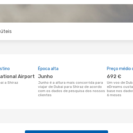
úteis
stino
Época alta
Preço médio d
national Airport
junho
692 €
bai a Shiraz
junho é a altura mais concorrida para
Um voo de Dubai para Shiraz na
viajar de Dubai para Shiraz de acordo
eDreams custa
com os dados de pesquisa dos nossos
base nos dados
clientes
6 meses