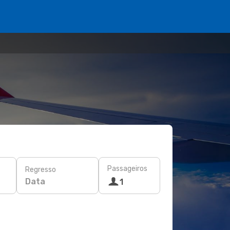
Passageiros
Regresso
Data
1