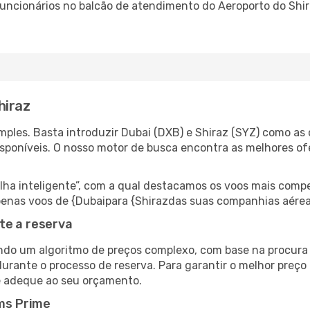
 funcionários no balcão de atendimento do Aeroporto do Sh
hiraz
ples. Basta introduzir Dubai (DXB) e Shiraz (SYZ) como as c
isponíveis. O nosso motor de busca encontra as melhores o
 inteligente”, com a qual destacamos os voos mais compet
 apenas voos de {Dubaipara {Shirazdas suas companhias aérea
te a reserva
do um algoritmo de preços complexo, com base na procura e
urante o processo de reserva. Para garantir o melhor preço 
e adeque ao seu orçamento.
ms Prime