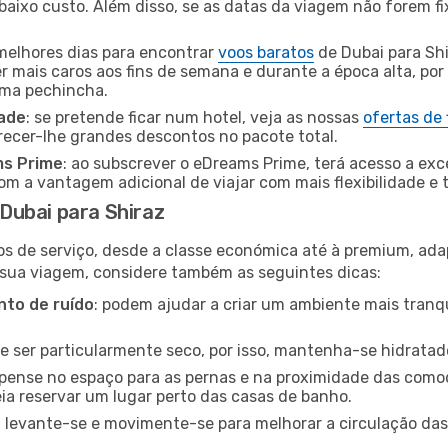
baixo custo. Além disso, se as datas da viagem não forem fi
 melhores dias para encontrar
voos baratos
de Dubai para Shi
r mais caros aos fins de semana e durante a época alta, por
uma pechincha.
dade
: se pretende ficar num hotel, veja as nossas
ofertas de
recer-lhe grandes descontos no pacote total.
ms Prime
: ao subscrever o eDreams Prime, terá acesso a exc
m a vantagem adicional de viajar com mais flexibilidade e 
Dubai para Shiraz
os de serviço, desde a classe económica até à premium, ad
 sua viagem, considere também as seguintes dicas:
to de ruído
: podem ajudar a criar um ambiente mais tranqu
de ser particularmente seco, por isso, mantenha-se hidratad
 pense no espaço para as pernas e na proximidade das comod
ia reservar um lugar perto das casas de banho.
: levante-se e movimente-se para melhorar a circulação das