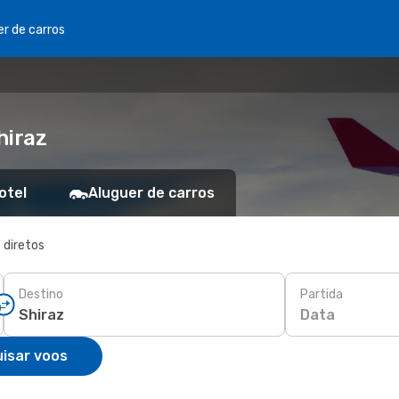
er de carros
hiraz
otel
Aluguer de carros
 diretos
Destino
Partida
Data
isar voos