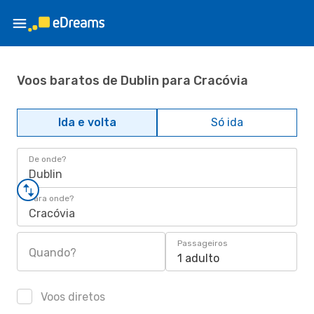
Voos baratos de Dublin para Cracóvia
Ida e volta
Só ida
De onde?
Dublin
Para onde?
Cracóvia
Passageiros
Quando?
1 adulto
Voos diretos