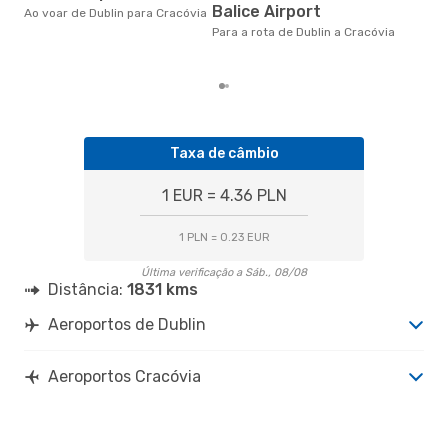
Balice Airport
na 
Ao voar de Dublin para Cracóvia
€, 
Para a rota de Dublin a Cracóvia
pre
Taxa de câmbio
1 EUR = 4.36 PLN
1 PLN = 0.23 EUR
Última verificação a Sáb., 08/08
Distância:
1831 kms
Aeroportos de Dublin
Aeroportos Cracóvia