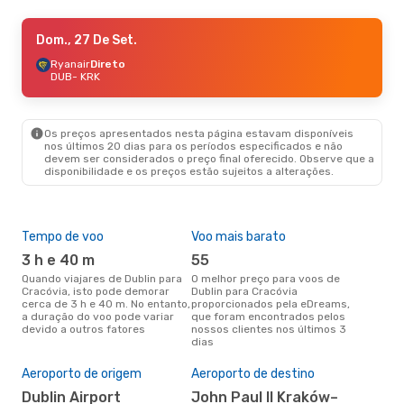
Dom., 20 De Set.
Dom., 27 De Set.
- Sex., 25 De Set.
Ryanair
Ryanair
Direto
Direto
DUB
DUB
- KRK
- KRK
Ryanair
Direto
KRK
- DUB
Os preços apresentados nesta página estavam disponíveis
Sex., 30 De Out.
- Qua., 4 De Nov.
nos últimos 20 dias para os períodos especificados e não
devem ser considerados o preço final oferecido. Observe que a
Ryanair
Direto
disponibilidade e os preços estão sujeitos a alterações.
DUB
- KRK
Ryanair
Direto
KRK
- DUB
Tempo de voo
Voo mais barato
Épo
3 h e 40 m
55
ab
Quando viajares de Dublin para
O melhor preço para voos de
abril é a altura mais concorrida
Cracóvia, isto pode demorar
Dublin para Cracóvia
para
cerca de 3 h e 40 m. No entanto,
proporcionados pela eDreams,
Cra
a duração do voo pode variar
que foram encontrados pelos
dad
devido a outros fatores
nossos clientes nos últimos 3
clie
dias
Pre
de 
Aeroporto de origem
Aeroporto de destino
15
Dublin Airport
John Paul II Kraków–
Um voo de Dublin para Cracóvia