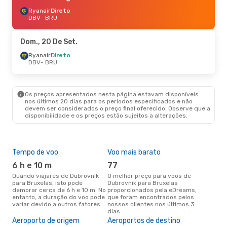
Ryanair
Direto
DBV
- BRU
Dom., 20 De Set.
Ryanair
Direto
DBV
- BRU
Os preços apresentados nesta página estavam disponíveis
nos últimos 20 dias para os períodos especificados e não
devem ser considerados o preço final oferecido. Observe que a
disponibilidade e os preços estão sujeitos a alterações.
Tempo de voo
Voo mais barato
Épo
6 h e 10 m
77
j
Quando viajares de Dubrovnik
O melhor preço para voos de
junho é a altura mais
para Bruxelas, isto pode
Dubrovnik para Bruxelas
conc
demorar cerca de 6 h e 10 m. No
proporcionados pela eDreams,
Dub
entanto, a duração do voo pode
que foram encontrados pelos
aco
variar devido a outros fatores
nossos clientes nos últimos 3
pes
dias
Pre
de 
Aeroporto de origem
Aeroportos de destino