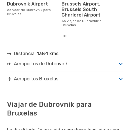
12
Dubrovnik Airport
Brussels Airport,
Brussels South
Um voo de Dubrovnik para
Ao voar de Dubrovnik para
Bru
Bruxelas
Charleroi Airport
cer
Ao viajar de Dubrovnik a
dad
Bruxelas
mes
Distância:
1384 kms
Aeroportos de Dubrovnik
Aeroportos Bruxelas
Viajar de Dubrovnik para
Bruxelas
Lá diz ditado: “Vive a vida sem desculpas, viaja sem