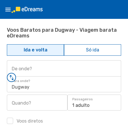
Voos Baratos para Dugway - Viagem barata
eDreams
Ida e volta
Só ida
De onde?
Para onde?
Dugway
Passageiros
Quando?
1 adulto
Voos diretos