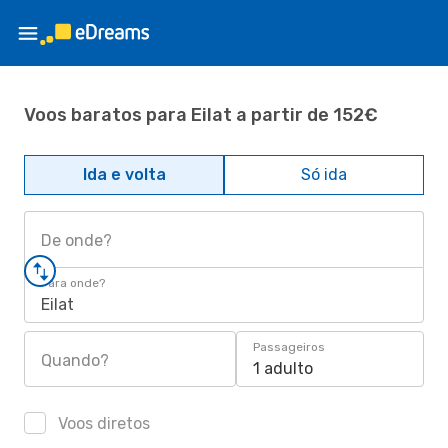
Voos baratos para Eilat a partir de 152€
Ida e volta
Só ida
De onde?
Para onde?
Eilat
Passageiros
Quando?
1 adulto
Voos diretos