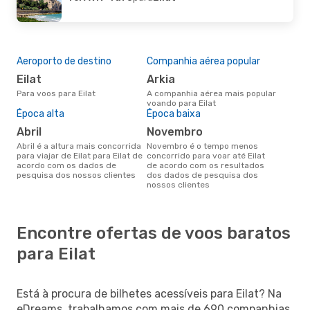
Aeroporto de destino
Companhia aérea popular
Eilat
Arkia
Para voos para Eilat
A companhia aérea mais popular
voando para Eilat
Época alta
Época baixa
abril
novembro
abril é a altura mais concorrida
novembro é o tempo menos
para viajar de Eilat para Eilat de
concorrido para voar até Eilat
acordo com os dados de
de acordo com os resultados
pesquisa dos nossos clientes
dos dados de pesquisa dos
nossos clientes
Encontre ofertas de voos baratos
para Eilat
Está à procura de bilhetes acessíveis para Eilat? Na
eDreams, trabalhamos com mais de 690 companhias