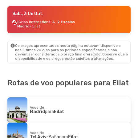
Qui., 27 De Ago.
Sáb., 3 De Out.
- Sáb., 29 De Ago.
Arkia
Direto
Swiss International Air Lines
2 Escalas
Tel Aviv-Yafo
Madrid
- Eilat
- Eilat
Arkia
Direto
Eilat
- Tel Aviv-Yafo
Os preços apresentados nesta página estavam disponíveis
nos últimos 20 dias para os períodos especificados e não
devem ser considerados o preço final oferecido. Observe que a
disponibilidade e os preços estão sujeitos a alterações.
Rotas de voo populares para Eilat
Voos de
Madrid
para
Eilat
Voos de
Tel Aviv-Yafo
para
Eilat