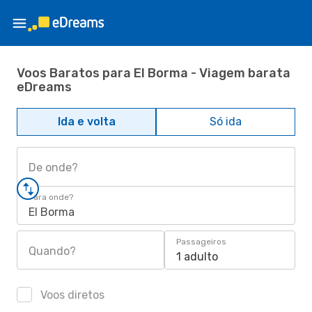
Voos Baratos para El Borma - Viagem barata
eDreams
Ida e volta
Só ida
De onde?
Para onde?
El Borma
Passageiros
Quando?
1 adulto
Voos diretos